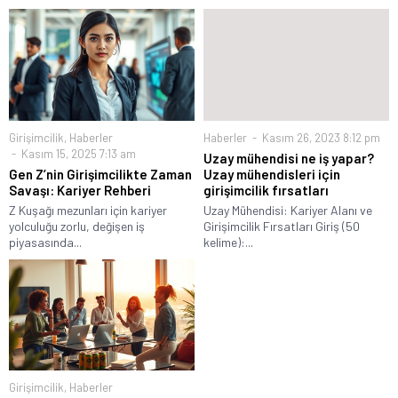
Girişimcilik
,
Haberler
Haberler
Kasım 26, 2023 8:12 pm
Kasım 15, 2025 7:13 am
Uzay mühendisi ne iş yapar?
Gen Z’nin Girişimcilikte Zaman
Uzay mühendisleri için
Savaşı: Kariyer Rehberi
girişimcilik fırsatları
Z Kuşağı mezunları için kariyer
Uzay Mühendisi: Kariyer Alanı ve
yolculuğu zorlu, değişen iş
Girişimcilik Fırsatları Giriş (50
piyasasında...
kelime):...
Girişimcilik
,
Haberler