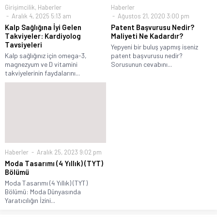
Girişimcilik
,
Haberler
Haberler
Aralık 4, 2025 5:13 am
Ağustos 21, 2020 3:00 pm
Kalp Sağlığına İyi Gelen
Patent Başvurusu Nedir?
Takviyeler: Kardiyolog
Maliyeti Ne Kadardır?
Tavsiyeleri
Yepyeni bir buluş yapmış iseniz
Kalp sağlığınız için omega-3,
patent başvurusu nedir?
magnezyum ve D vitamini
Sorusunun cevabını...
takviyelerinin faydalarını...
Haberler
Aralık 25, 2023 9:02 pm
Moda Tasarımı (4 Yıllık) (TYT)
Bölümü
Moda Tasarımı (4 Yıllık) (TYT)
Bölümü: Moda Dünyasında
Yaratıcılığın İzini...