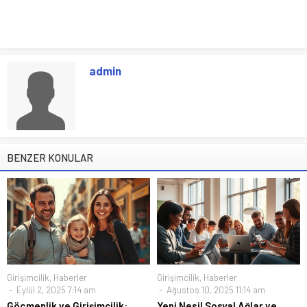
admin
BENZER KONULAR
Girişimcilik
,
Haberler
Girişimcilik
,
Haberler
Eylül 2, 2025 7:14 am
Ağustos 10, 2025 11:14 am
Göçmenlik ve Girişimcilik:
Yeni Nesil Sosyal Ağlar ve