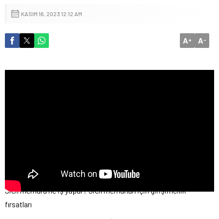
KASIM 16, 2023 12:12 AM
A
A
+
-
Sicil memuru ne iş yapar? Sicil memurları için girişimcilik
fırsatları