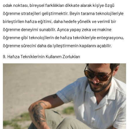
odak noktası, bireysel farklılıkları dikkate alarak kişiye özgü
öğrenme stratejileri geliştirmektir. Beyin tarama teknolojileriyle
birleştirilen hafıza eğitimi, daha hedefe yönelik ve verimli bir
öğrenme deneyimi sunabilir. Ayrıca yapay zeka ve makine
öğrenme gibi teknolojilerin de hafıza teknikleriyle entegrasyonu,
öğrenme sürecini daha da iyileştirmenin kapılarını açabilir.
9. Hafıza Tekniklerinin Kullanım Zorlukları