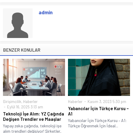
admin
BENZER KONULAR
Girişimcilik
,
Haberler
Haberler
Kasım 3, 2023 5:30 pm
Eylül 16, 2025 3:13 am
Yabancılar İçin Türkçe Kursu –
Teknoloji İşe Alım: YZ Çağında
A1
Değişen Trendler ve Maaşlar
Yabancılar İçin Türkçe Kursu – A1:
Yapay zeka çağında, teknoloji işe
Türkçe Öğrenmek İçin İdeal...
alım trendleri değişiyor! Şirketler,