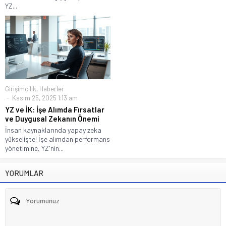
YZ...
Girişimcilik
,
Haberler
Kasım 25, 2025 1:13 am
YZ ve İK: İşe Alımda Fırsatlar
ve Duygusal Zekanın Önemi
İnsan kaynaklarında yapay zeka
yükselişte! İşe alımdan performans
yönetimine, YZ'nin...
YORUMLAR