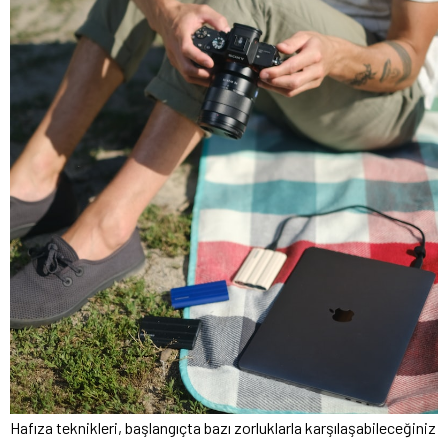
Hafıza teknikleri, başlangıçta bazı zorluklarla karşılaşabileceğiniz