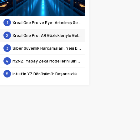
1
Xreal One Pro ve Eye: Artırılmış Gerçekliğin Geleceği
2
Xreal One Pro: AR Gözlükleriyle Geleceğe Bir Bakış
3
Siber Güvenlik Harcamaları: Yeni Dönem, Yeni Tehditler
4
M2N2: Yapay Zeka Modellerini Birleştirmenin Gücü ve Geleceği
5
Intuit’in YZ Dönüşümü: Başarısızlık Vadisinden Zafere