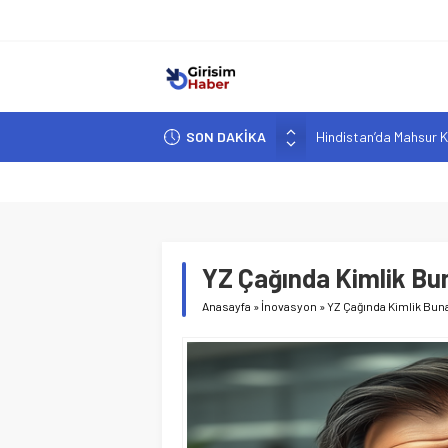
Hindistan’da Mahsur K
SON DAKİKA
Yapay Zeka Destekli A
Girişimcilik ve Yaşam T
YZ ile Tüketici Girişimc
Girişimciler İçin MYK B
YZ Çağında Kimlik Buna
Anasayfa
»
İnovasyon
»
YZ Çağında Kimlik Bunal