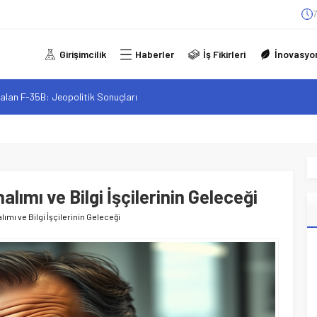
7
Girişimcilik
Haberler
İş Fikirleri
İnovasyo
alan F-35B: Jeopolitik Sonuçları
sistanlar: Elon Musk’tan Romantik Bir Hamle mi?
arzı: Şehir Değişiminin Nedenleri ve Etkileri
iliği: Yeni Sosyal Bağlantılar
elgeli Personel İstihdamı Neden Artık Bir Tercih Değil, Zorunluluk?
lımı ve Bilgi İşçilerinin Geleceği
ımı ve Bilgi İşçilerinin Geleceği