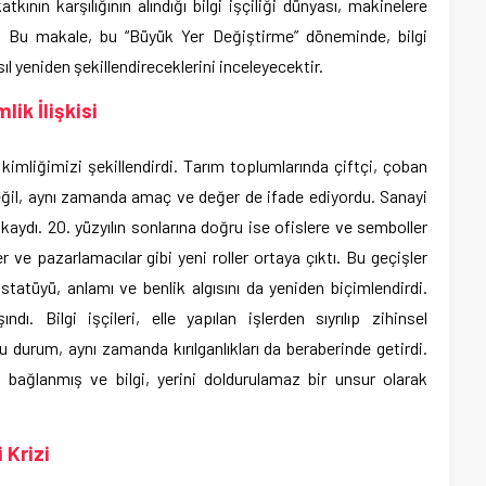
katkının karşılığının alındığı bilgi işçiliği dünyası, makinelere
a. Bu makale, bu “Büyük Yer Değiştirme” döneminde, bilgi
asıl yeniden şekillendireceklerini inceleyecektir.
lik İlişkisi
 kimliğimizi şekillendirdi. Tarım toplumlarında çiftçi, çoban
eğil, aynı zamanda amaç ve değer de ifade ediyordu. Sanayi
 kaydı. 20. yüzyılın sonlarına doğru ise ofislere ve semboller
r ve pazarlamacılar gibi yeni roller ortaya çıktı. Bu geçişler
atüyü, anlamı ve benlik algısını da yeniden biçimlendirdi.
ndı. Bilgi işçileri, elle yapılan işlerden sıyrılıp zihinsel
u durum, aynı zamanda kırılganlıkları da beraberinde getirdi.
 bağlanmış ve bilgi, yerini doldurulamaz bir unsur olarak
 Krizi