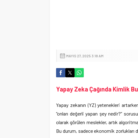
MAYIS 27, 2025 3:18 AM
Yapay Zeka Çağında Kimlik Buna
Yapay zekanın (YZ) yetenekleri artarken,
“onları değerli yapan şey nedir?” sorus
olarak görülen meslekler, artık algoritma
Bu durum, sadece ekonomik zorlukları de