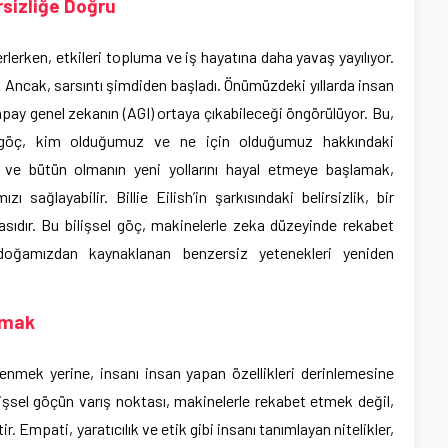
rsizliğe Doğru
erlerken, etkileri topluma ve iş hayatına daha yavaş yayılıyor.
r. Ancak, sarsıntı şimdiden başladı. Önümüzdeki yıllarda insan
apay genel zekanın (AGI) ortaya çıkabileceği öngörülüyor. Bu,
 göç, kim olduğumuz ve ne için olduğumuz hakkındaki
lı ve bütün olmanın yeni yollarını hayal etmeye başlamak,
ı sağlayabilir. Billie Eilish’in şarkısındaki belirsizlik, bir
basıdır. Bu bilişsel göç, makinelerle zeka düzeyinde rekabet
doğamızdan kaynaklanan benzersiz yetenekleri yeniden
lmak
enmek yerine, insanı insan yapan özellikleri derinlemesine
lişsel göçün varış noktası, makinelerle rekabet etmek değil,
 Empati, yaratıcılık ve etik gibi insanı tanımlayan nitelikler,