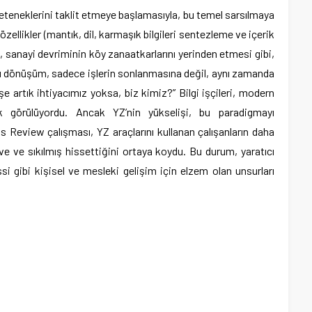
yeteneklerini taklit etmeye başlamasıyla, bu temel sarsılmaya
zellikler (mantık, dil, karmaşık bilgileri sentezleme ve içerik
 sanayi devriminin köy zanaatkarlarını yerinden etmesi gibi,
 Bu dönüşüm, sadece işlerin sonlanmasına değil, aynı zamanda
şe artık ihtiyacımız yoksa, biz kimiz?” Bilgi işçileri, modern
 görülüyordu. Ancak YZ’nin yükselişi, bu paradigmayı
s Review çalışması, YZ araçlarını kullanan çalışanların daha
 ve sıkılmış hissettiğini ortaya koydu. Bu durum, yaratıcı
 gibi kişisel ve mesleki gelişim için elzem olan unsurları