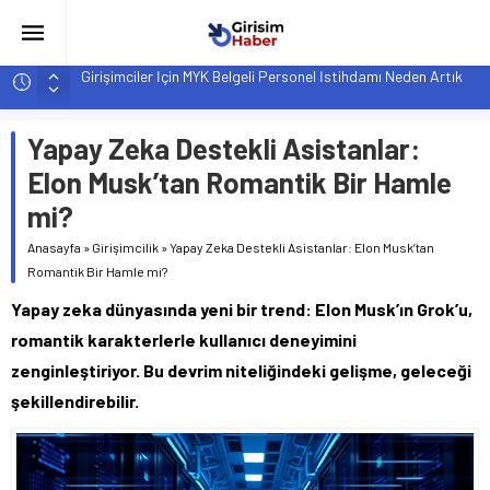
Hindistan’da Mahsur Kalan F-35B: Jeopolitik Sonuçları
Yapay Zeka Destekli Asistanlar: Elon Musk’tan Romantik Bir
Hamle mi?
Yapay Zeka Destekli Asistanlar:
Girişimcilik ve Yaşam Tarzı: Şehir Değişiminin Nedenleri ve
Elon Musk’tan Romantik Bir Hamle
Etkileri
mi?
YZ ile Tüketici Girişimciliği: Yeni Sosyal Bağlantılar
Anasayfa
»
Girişimcilik
»
Yapay Zeka Destekli Asistanlar: Elon Musk’tan
Girişimciler İçin MYK Belgeli Personel İstihdamı Neden Artık
Romantik Bir Hamle mi?
Bir Tercih Değil, Zorunluluk?
Yapay zeka dünyasında yeni bir trend: Elon Musk’ın Grok’u,
romantik karakterlerle kullanıcı deneyimini
zenginleştiriyor. Bu devrim niteliğindeki gelişme, geleceği
şekillendirebilir.