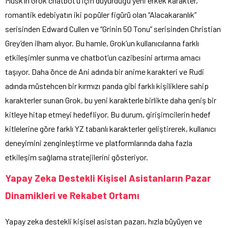
Musk’ın Grok chatbot’u için duyurduğu yeni erkek karakter,
romantik edebiyatın iki popüler figürü olan “Alacakaranlık”
serisinden Edward Cullen ve “Grinin 50 Tonu” serisinden Christian
Grey’den ilham alıyor. Bu hamle, Grok’un kullanıcılarına farklı
etkileşimler sunma ve chatbot’un cazibesini artırma amacı
taşıyor. Daha önce de Ani adında bir anime karakteri ve Rudi
adında müstehcen bir kırmızı panda gibi farklı kişiliklere sahip
karakterler sunan Grok, bu yeni karakterle birlikte daha geniş bir
kitleye hitap etmeyi hedefliyor. Bu durum, girişimcilerin hedef
kitlelerine göre farklı YZ tabanlı karakterler geliştirerek, kullanıcı
deneyimini zenginleştirme ve platformlarında daha fazla
etkileşim sağlama stratejilerini gösteriyor.
Yapay Zeka Destekli Kişisel Asistanların Pazar
Dinamikleri ve Rekabet Ortamı
Yapay zeka destekli kişisel asistan pazarı, hızla büyüyen ve