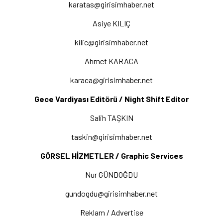
karatas@girisimhaber.net
Asiye KILIÇ
kilic@girisimhaber.net
Ahmet KARACA
karaca@girisimhaber.net
Gece Vardiyası Editörü / Night Shift Editor
Salih TAŞKIN
taskin@girisimhaber.net
GÖRSEL HİZMETLER / Graphic Services
Nur GÜNDOĞDU
gundogdu@girisimhaber.net
Reklam / Advertise