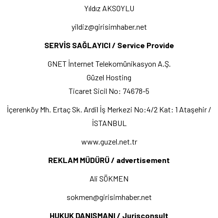
Yıldız AKSOYLU
yildiz@girisimhaber.net
SERVİS SAĞLAYICI / Service Provide
GNET İnternet Telekomünikasyon A.Ş.
Güzel Hosting
Ticaret Sicil No: 74678-5
İçerenköy Mh. Ertaç Sk. Ardil İş Merkezi No:4/2 Kat: 1 Ataşehir /
İSTANBUL
www.guzel.net.tr
REKLAM MÜDÜRÜ / advertisement
Ali SÖKMEN
sokmen@girisimhaber.net
HUKUK DANIŞMANI / Jurisconsult