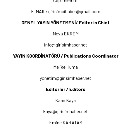
Cep Telefon:
E-MAIL: girisimcihaber@gmail.com
GENEL YAYIN YÖNETMENİ/ Editor in Chief
Neva EKREM
info@girisimhaber.net
YAYIN KOORDİNATÖRÜ / Publications Coordinator
Melike Huma
yonetim@girisimhaber.net
Editörler / Editors
Kaan Kaya
kaya@girisimhaber.net
Emine KARATAŞ