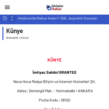
Hindistan’da Mahsur Kalan F-35B: Jeopolitik Sonuçları
Yapay Zeka Destekli Asistanlar: Elon Musk’tan Romantik Bir
Künye
Hamle mi?
Girişimcilik ve Yaşam Tarzı: Şehir Değişiminin Nedenleri ve
Anasayfa
»
Künye
Etkileri
YZ ile Tüketici Girişimciliği: Yeni Sosyal Bağlantılar
Girişimciler İçin MYK Belgeli Personel İstihdamı Neden Artık
KÜNYE
Bir Tercih Değil, Zorunluluk?
İmtiyaz Sahibi/GRANTEE
Neva Hoca Medya Bilişim ve İnternet Hizmetleri Şti.
Adres: Demetgül Mah. – Yenimahalle / ANKARA
Posta Kodu : 06120