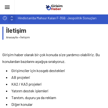
Hindistan’da Mahsur Kalan F-35B: Jeopolitik Sonuçları
Yapay Zeka Destekli Asistanlar: Elon Musk’tan Romantik Bir
İletişim
Hamle mi?
Girişimcilik ve Yaşam Tarzı: Şehir Değişiminin Nedenleri ve
Anasayfa
»
İletişim
Etkileri
YZ ile Tüketici Girişimciliği: Yeni Sosyal Bağlantılar
Girişim haber olarak bir çok konuda size yardımcı olabiliriz. Bu
Girişimciler İçin MYK Belgeli Personel İstihdamı Neden Artık
konulardan bazılarını aşağıya sıralıyoruz.
Bir Tercih Değil, Zorunluluk?
Girişimciler için kosgeb destekleri
AB projeleri
KA2 / KA3 projeleri
Yatırım destek işlemleri
Tanıtım, duyuru ya da reklam
Diğer konular