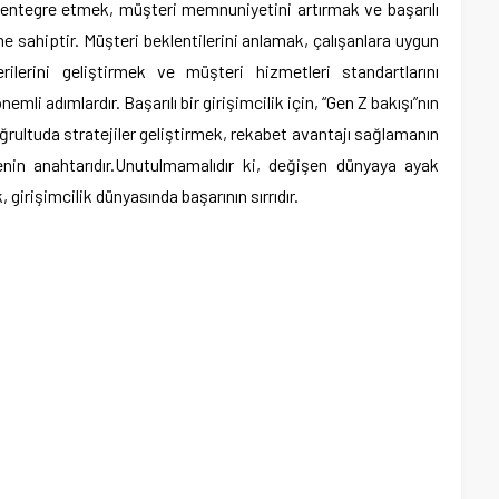
 entegre etmek, müşteri memnuniyetini artırmak ve başarılı
e sahiptir. Müşteri beklentilerini anlamak, çalışanlara uygun
rilerini geliştirmek ve müşteri hizmetleri standartlarını
mli adımlardır. Başarılı bir girişimcilik için, “Gen Z bakışı”nın
oğrultuda stratejiler geliştirmek, rekabet avantajı sağlamanın
enin anahtarıdır.Unutulmamalıdır ki, değişen dünyaya ayak
irişimcilik dünyasında başarının sırrıdır.