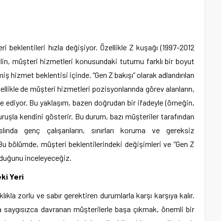
 beklentileri hızla değişiyor. Özellikle Z kuşağı (1997-2012
slin, müşteri hizmetleri konusundaki tutumu farklı bir boyut
ilmiş hizmet beklentisi içinde. “Gen Z bakışı” olarak adlandırılan
zellikle de müşteri hizmetleri pozisyonlarında görev alanların,
de ediyor. Bu yaklaşım, bazen doğrudan bir ifadeyle (örneğin,
ruşla kendini gösterir. Bu durum, bazı müşteriler tarafından
, aslında genç çalışanların, sınırları koruma ve gereksiz
 Bu bölümde, müşteri beklentilerindeki değişimleri ve “Gen Z
olduğunu inceleyeceğiz.
eki Yeri
klıkla zorlu ve sabır gerektiren durumlarla karşı karşıya kalır.
ya saygısızca davranan müşterilerle başa çıkmak, önemli bir