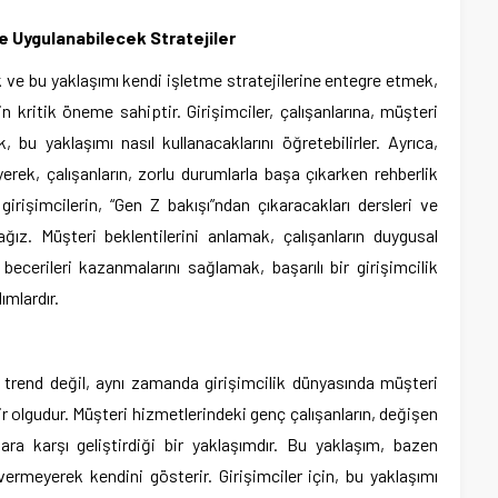
 ve Uygulanabilecek Stratejiler
ak ve bu yaklaşımı kendi işletme stratejilerine entegre etmek,
çin kritik öneme sahiptir. Girişimciler, çalışanlarına, müşteri
 bu yaklaşımı nasıl kullanacaklarını öğretebilirler. Ayrıca,
yerek, çalışanların, zorlu durumlarla başa çıkarken rehberlik
girişimcilerin, “Gen Z bakışı”ndan çıkaracakları dersleri ve
cağız. Müşteri beklentilerini anlamak, çalışanların duygusal
 becerileri kazanmalarını sağlamak, başarılı bir girişimcilik
ımlardır.
 trend değil, aynı zamanda girişimcilik dünyasında müşteri
bir olgudur. Müşteri hizmetlerindeki genç çalışanların, değişen
ara karşı geliştirdiği bir yaklaşımdır. Bu yaklaşım, bazen
rmeyerek kendini gösterir. Girişimciler için, bu yaklaşımı