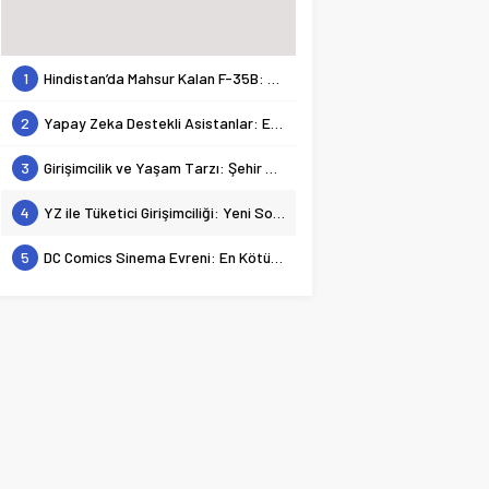
1
Hindistan’da Mahsur Kalan F-35B: Jeopolitik Sonuçları
2
Yapay Zeka Destekli Asistanlar: Elon Musk’tan Romantik Bir Hamle mi?
3
Girişimcilik ve Yaşam Tarzı: Şehir Değişiminin Nedenleri ve Etkileri
4
YZ ile Tüketici Girişimciliği: Yeni Sosyal Bağlantılar
5
DC Comics Sinema Evreni: En Kötülerden En İyilerine Bir Bakış