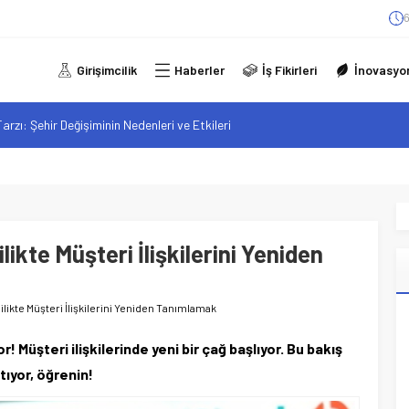
6
Girişimcilik
Haberler
İş Fikirleri
İnovasyo
arzı: Şehir Değişiminin Nedenleri ve Etkileri
iliği: Yeni Sosyal Bağlantılar
elgeli Personel İstihdamı Neden Artık Bir Tercih Değil, Zorunluluk?
alan F-35B: Jeopolitik Sonuçları
sistanlar: Elon Musk’tan Romantik Bir Hamle mi?
likte Müşteri İlişkilerini Yeniden
ilikte Müşteri İlişkilerini Yeniden Tanımlamak
r! Müşteri ilişkilerinde yeni bir çağ başlıyor. Bu bakış
atıyor, öğrenin!