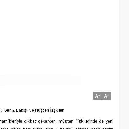
A
A
+
-
 “Gen Z Bakışı” ve Müşteri İlişkileri
inamikleriyle dikkat çekerken, müşteri ilişkilerinde de yeni
larda sıkça konuşulan “Gen Z bakışı”, aslında genç neslin