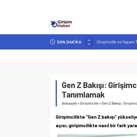
SON DAKİKA
Girişimcilik ve Yaşam T
YZ ile Tüketici Girişimc
Girişimciler İçin MYK B
Hindistan’da Mahsur K
Yapay Zeka Destekli A
Gen Z Bakışı: Girişimci
Tanımlamak
Anasayfa
»
Girişimcilik
»
Gen Z Bakışı: Girişimc
Girişimcilikte “Gen Z bakışı” yükseliyo
açısı, girişimcilikte nasıl bir fark yar