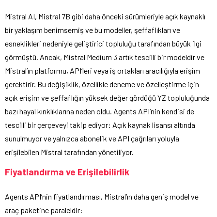
Mistral AI, Mistral 7B gibi daha önceki sürümleriyle açık kaynaklı
bir yaklaşım benimsemiş ve bu modeller, şeffaflıkları ve
esneklikleri nedeniyle geliştirici topluluğu tarafından büyük ilgi
görmüştü. Ancak, Mistral Medium 3 artık tescilli bir modeldir ve
Mistral’ın platformu, API’leri veya iş ortakları aracılığıyla erişim
gerektirir. Bu değişiklik, özellikle deneme ve özelleştirme için
açık erişim ve şeffaflığın yüksek değer gördüğü YZ topluluğunda
bazı hayal kırıklıklarına neden oldu. Agents API’nin kendisi de
tescilli bir çerçeveyi takip ediyor: Açık kaynak lisansı altında
sunulmuyor ve yalnızca abonelik ve API çağrıları yoluyla
erişilebilen Mistral tarafından yönetiliyor.
Fiyatlandırma ve Erişilebilirlik
Agents API’nin fiyatlandırması, Mistral’ın daha geniş model ve
araç paketine paraleldir: