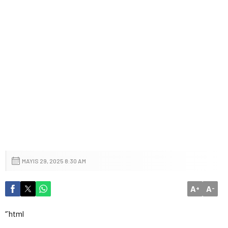
MAYIS 29, 2025 8:30 AM
A
A
+
-
“`html