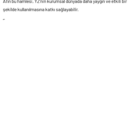
AI’ın bu hamlesi, YZ’nin kurumsal dünyada daha yaygın ve etkili bir
şekilde kullanılmasına katkı sağlayabilir.
“`