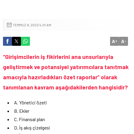
TEMMUZ 9, 2023 4:01 AM
A
A
+
-
“Girişimcilerin iş fikirlerini ana unsurlarıyla
geliştirmek ve potansiyel yatırımcılara tanıtmak
amacıyla hazırladıkları özet raporlar” olarak
tanımlanan kavram aşağıdakilerden hangisidir?
A. Yönetici özeti
B. Ekler
C. Finansal plan
D. İş akış çizelgesi