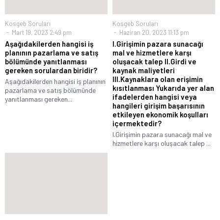
Kosgeb Soruları
Kosgeb Soruları
Mart 19, 2023 2:49 pm
Haziran 20, 2023 11:13 pm
Aşağıdakilerden hangisi iş
I.Girişimin pazara sunacağı
planının pazarlama ve satış
mal ve hizmetlere karşı
bölümünde yanıtlanması
oluşacak talep II.Girdi ve
gereken sorulardan biridir?
kaynak maliyetleri
III.Kaynaklara olan erişimin
Aşağıdakilerden hangisi iş planının
kısıtlanması Yukarıda yer alan
pazarlama ve satış bölümünde
ifadelerden hangisi veya
yanıtlanması gereken...
hangileri girişim başarısının
etkileyen ekonomik koşulları
içermektedir?
I.Girişimin pazara sunacağı mal ve
hizmetlere karşı oluşacak talep ...