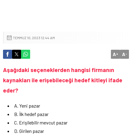
TEMMUZ 10, 2023 12:44 AM
A
A
+
-
Aşağıdaki seçeneklerden hangisi firmanın
kaynakları ile erişebileceği hedef kitleyi ifade
eder?
A. Yeni pazar
B. İlk hedef pazar
C. Erişilebilir mevcut pazar
D. Girilen pazar