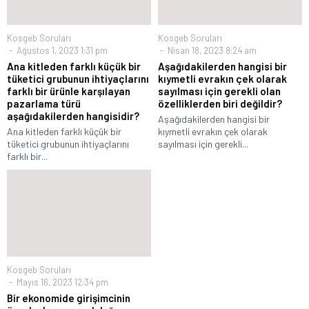
Kosgeb Soruları
Kosgeb Soruları
Ağustos 1, 2023 1:31 pm
Nisan 18, 2023 8:24 am
Ana kitleden farklı küçük bir
Aşağıdakilerden hangisi bir
tüketici grubunun ihtiyaçlarını
kıymetli evrakın çek olarak
farklı bir ürünle karşılayan
sayılması için gerekli olan
pazarlama türü
özelliklerden biri değildir?
aşağıdakilerden hangisidir?
Aşağıdakilerden hangisi bir
Ana kitleden farklı küçük bir
kıymetli evrakın çek olarak
tüketici grubunun ihtiyaçlarını
sayılması için gerekli...
farklı bir...
Kosgeb Soruları
Mayıs 16, 2023 12:34 pm
Bir ekonomide girişimcinin