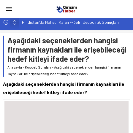
Hindistan’da Mahsur Kalan F-35B: Jeopolitik Sonuçları
Yapay Zeka Destekli Asistanlar: Elon Musk’tan Romantik Bir
Hamle mi?
Aşağıdaki seçeneklerden hangisi
Girişimcilik ve Yaşam Tarzı: Şehir Değişiminin Nedenleri ve
firmanın kaynakları ile erişebileceği
Etkileri
hedef kitleyi ifade eder?
YZ ile Tüketici Girişimciliği: Yeni Sosyal Bağlantılar
Anasayfa
»
Kosgeb Soruları
»
Aşağıdaki seçeneklerden hangisi firmanın
Girişimciler İçin MYK Belgeli Personel İstihdamı Neden Artık
kaynakları ile erişebileceği hedef kitleyi ifade eder?
Bir Tercih Değil, Zorunluluk?
Aşağıdaki seçeneklerden hangisi firmanın kaynakları ile
erişebileceği hedef kitleyi ifade eder?