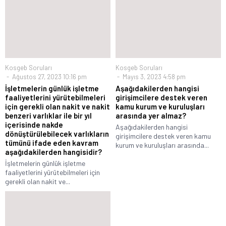
Kosgeb Soruları
Kosgeb Soruları
Ağustos 27, 2023 10:16 pm
Mayıs 3, 2023 4:58 pm
İşletmelerin günlük işletme
Aşağıdakilerden hangisi
faaliyetlerini yürütebilmeleri
girişimcilere destek veren
için gerekli olan nakit ve nakit
kamu kurum ve kuruluşları
benzeri varlıklar ile bir yıl
arasında yer almaz?
içerisinde nakde
Aşağıdakilerden hangisi
dönüştürülebilecek varlıkların
girişimcilere destek veren kamu
tümünü ifade eden kavram
kurum ve kuruluşları arasında...
aşağıdakilerden hangisidir?
İşletmelerin günlük işletme
faaliyetlerini yürütebilmeleri için
gerekli olan nakit ve...