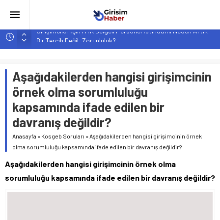
Girişimciler İçin MYK Belgeli Personel İstihdamı Neden Artık
Bir Tercih Değil, Zorunluluk?
Hindistan’da Mahsur Kalan F-35B: Jeopolitik Sonuçları
Yapay Zeka Destekli Asistanlar: Elon Musk’tan Romantik Bir
Hamle mi?
Aşağıdakilerden hangisi girişimcinin
Girişimcilik ve Yaşam Tarzı: Şehir Değişiminin Nedenleri ve
örnek olma sorumluluğu
Etkileri
kapsamında ifade edilen bir
YZ ile Tüketici Girişimciliği: Yeni Sosyal Bağlantılar
davranış değildir?
Anasayfa
»
Kosgeb Soruları
»
Aşağıdakilerden hangisi girişimcinin örnek
olma sorumluluğu kapsamında ifade edilen bir davranış değildir?
Aşağıdakilerden hangisi girişimcinin örnek olma
sorumluluğu kapsamında ifade edilen bir davranış değildir?