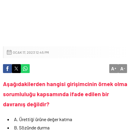
OCAK 17, 2023 12:45 PM
A
A
+
-
Aşağıdakilerden hangisi girişimcinin örnek olma
sorumluluğu kapsamında ifade edilen bir
davranış değildir?
A. Ürettiği ürüne değer katma
B. Sözünde durma