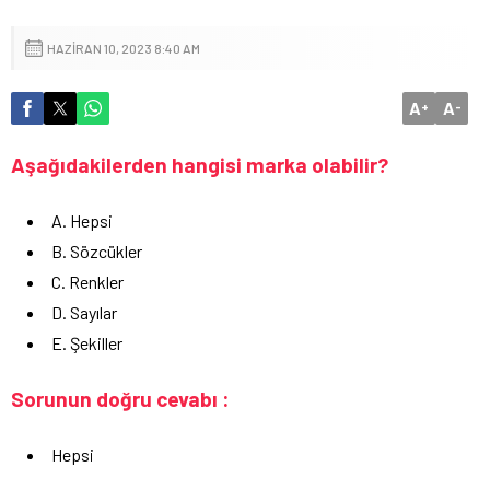
HAZIRAN 10, 2023 8:40 AM
A
A
+
-
Aşağıdakilerden hangisi marka olabilir?
A. Hepsi
B. Sözcükler
C. Renkler
D. Sayılar
E. Şekiller
Sorunun doğru cevabı :
Hepsi