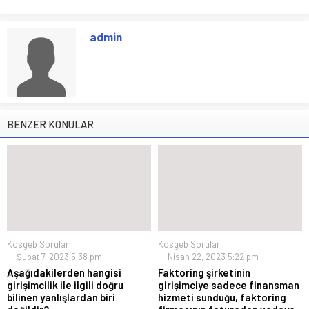
admin
BENZER KONULAR
Kosgeb Soruları
Kosgeb Soruları
Şubat 7, 2023 5:38 pm
Nisan 22, 2023 5:22 pm
Aşağıdakilerden hangisi
Faktoring şirketinin
girişimcilik ile ilgili doğru
girişimciye sadece finansman
bilinen yanlışlardan biri
hizmeti sunduğu, faktoring