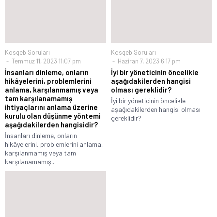
Kosgeb Soruları
Kosgeb Soruları
Temmuz 11, 2023 11:07 pm
Haziran 7, 2023 6:17 pm
İnsanları dinleme, onların
İyi bir yöneticinin öncelikle
hikâyelerini, problemlerini
aşağıdakilerden hangisi
anlama, karşılanmamış veya
olması gereklidir?
tam karşılanamamış
İyi bir yöneticinin öncelikle
ihtiyaçlarını anlama üzerine
aşağıdakilerden hangisi olması
kurulu olan düşünme yöntemi
gereklidir?
aşağıdakilerden hangisidir?
İnsanları dinleme, onların
hikâyelerini, problemlerini anlama,
karşılanmamış veya tam
karşılanamamış...