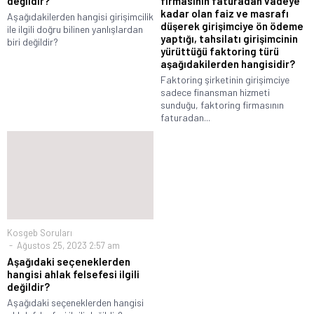
değildir?
firmasının faturadan vadeye
kadar olan faiz ve masrafı
Aşağıdakilerden hangisi girişimcilik
düşerek girişimciye ön ödeme
ile ilgili doğru bilinen yanlışlardan
yaptığı, tahsilatı girişimcinin
biri değildir?
yürüttüğü faktoring türü
aşağıdakilerden hangisidir?
Faktoring şirketinin girişimciye
sadece finansman hizmeti
sunduğu, faktoring firmasının
faturadan...
Kosgeb Soruları
Ağustos 25, 2023 2:57 am
Aşağıdaki seçeneklerden
hangisi ahlak felsefesi ilgili
değildir?
Aşağıdaki seçeneklerden hangisi