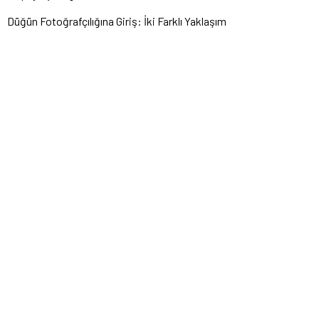
Düğün Fotoğrafçılığına Giriş: İki Farklı Yaklaşım