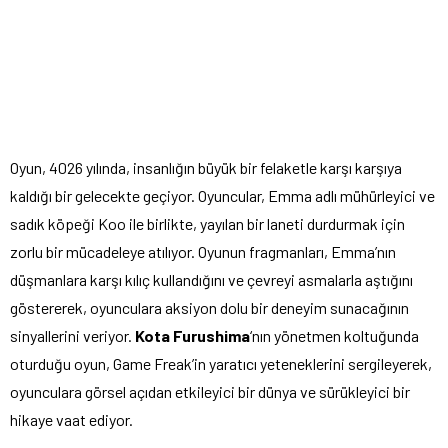
Oyun, 4026 yılında, insanlığın büyük bir felaketle karşı karşıya
kaldığı bir gelecekte geçiyor. Oyuncular, Emma adlı mühürleyici ve
sadık köpeği Koo ile birlikte, yayılan bir laneti durdurmak için
zorlu bir mücadeleye atılıyor. Oyunun fragmanları, Emma’nın
düşmanlara karşı kılıç kullandığını ve çevreyi asmalarla aştığını
göstererek, oyunculara aksiyon dolu bir deneyim sunacağının
sinyallerini veriyor.
Kota Furushima
‘nın yönetmen koltuğunda
oturduğu oyun, Game Freak’in yaratıcı yeteneklerini sergileyerek,
oyunculara görsel açıdan etkileyici bir dünya ve sürükleyici bir
hikaye vaat ediyor.