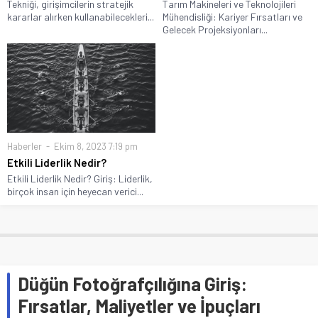
Tekniği, girişimcilerin stratejik
Tarım Makineleri ve Teknolojileri
kararlar alırken kullanabilecekleri...
Mühendisliği: Kariyer Fırsatları ve
Gelecek Projeksiyonları...
Haberler
Ekim 8, 2023 7:19 pm
Etkili Liderlik Nedir?
Etkili Liderlik Nedir? Giriş: Liderlik,
birçok insan için heyecan verici...
Düğün Fotoğrafçılığına Giriş:
Fırsatlar, Maliyetler ve İpuçları