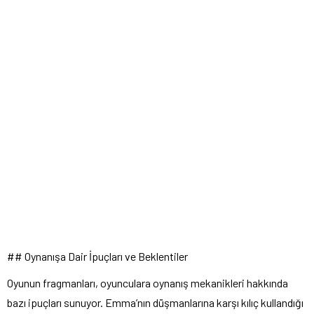
## Oynanışa Dair İpuçları ve Beklentiler
Oyunun fragmanları, oyunculara oynanış mekanikleri hakkında
bazı ipuçları sunuyor. Emma’nın düşmanlarına karşı kılıç kullandığı