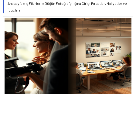
Anasayfa
»
İş Fikirleri
»
Düğün Fotoğrafçılığına Giriş: Fırsatlar, Maliyetler ve
İpuçları