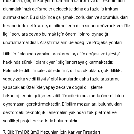
mezunları, çeşitli kariyer fırsatlarına sahiptir ve dil teknolojileri
alanındaki hızlı gelişmeler gelecekte daha da fazla iş imkanı
sunmaktadır. Bu disiplinde çalışmak, zorlukları ve sorumlulukları
beraberinde getirse de, dilbilimcilerin dilin sırlarını çözmek ve dille
ilgili sorulara cevap bulmak için önemli bir rol oynadığı
unutulmamalıdır.6. Araştırmaların Geleceği ve Projeksiyonları
Dilbilimi alanında yapılan araştırmalar, dilin doğası ve işleyişi
hakkında sürekli olarak yeni bilgiler ortaya çıkarmaktadır.
Gelecekte dilbilimciler, dil edinimi, dil bozuklukları, çok dillilik,
yapay zeka ve dil ilişkisi gibi konularda daha fazla araştırma
yapacaklar. Özellikle yapay zeka ve doğal dil işleme
teknolojilerinin gelişmesi, dilbilimcilerin bu alanda önemli bir rol
oynamasını gerektirmektedir. Dilbilim mezunları, bulundukları
sektördeki teknolojik ilerlemeleri yakından takip etmeli ve
yenilikçi projelere katkıda bulunmalıdır.
7. Dilbilimi Bölümü Mezunları İçin Kariyer Fırsatları