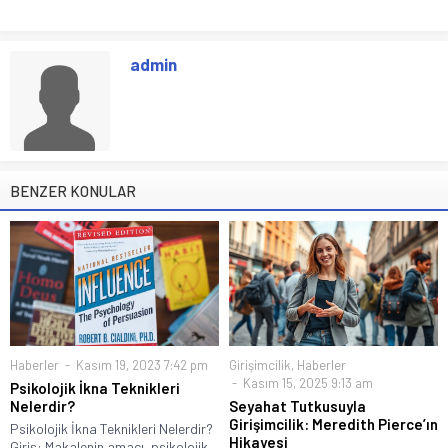
admin
BENZER KONULAR
Haberler
Kasım 19, 2023 7:42 pm
Girişimcilik
,
Haberler
Kasım 15, 2025 9:13 am
Psikolojik İkna Teknikleri
Nelerdir?
Seyahat Tutkusuyla
Girişimcilik: Meredith Pierce’ın
Psikolojik İkna Teknikleri Nelerdir?
Hikayesi
Giriş: Makalenin amacı, psikolojik