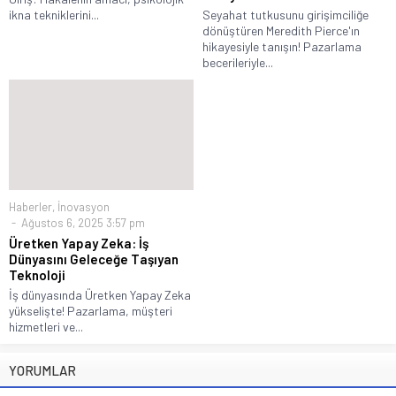
ikna tekniklerini...
Seyahat tutkusunu girişimciliğe
dönüştüren Meredith Pierce'ın
hikayesiyle tanışın! Pazarlama
becerileriyle...
Haberler
,
İnovasyon
Ağustos 6, 2025 3:57 pm
Üretken Yapay Zeka: İş
Dünyasını Geleceğe Taşıyan
Teknoloji
İş dünyasında Üretken Yapay Zeka
yükselişte! Pazarlama, müşteri
hizmetleri ve...
YORUMLAR