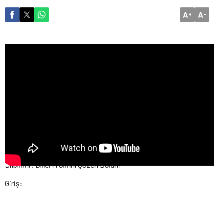
A
A
+
-
Dilbilimi: Dillerin Sırrını Çözen Bölüm
Giriş: