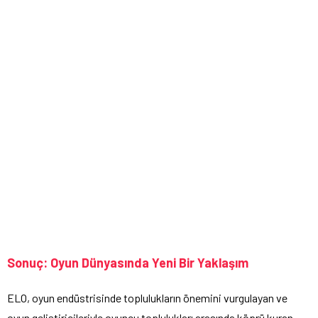
Sonuç: Oyun Dünyasında Yeni Bir Yaklaşım
ELO, oyun endüstrisinde toplulukların önemini vurgulayan ve
oyun geliştiricileriyle oyuncu toplulukları arasında köprü kuran