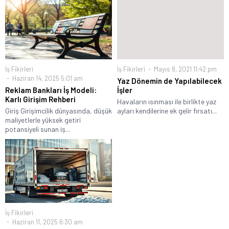
İş Fikirleri
İş Fikirleri
Mayıs 8, 2021 11:42 pm
Haziran 14, 2025 5:01 am
Yaz Dönemin de Yapılabilecek
Reklam Bankları İş Modeli:
İşler
Karlı Girişim Rehberi
Havaların ısınması ile birlikte yaz
Giriş Girişimcilik dünyasında, düşük
ayları kendilerine ek gelir fırsatı...
maliyetlerle yüksek getiri
potansiyeli sunan iş...
İş Fikirleri
Haziran 11, 2025 6:30 am