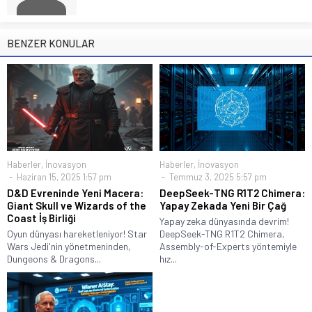
BENZER KONULAR
Haberler
,
İnovasyon
Haberler
,
İnovasyon
Haziran 15, 2025 1:57 pm
Temmuz 3, 2025 5:57 pm
D&D Evreninde Yeni Macera:
DeepSeek-TNG R1T2 Chimera:
Giant Skull ve Wizards of the
Yapay Zekada Yeni Bir Çağ
Coast İş Birliği
Yapay zeka dünyasında devrim!
Oyun dünyası hareketleniyor! Star
DeepSeek-TNG R1T2 Chimera,
Wars Jedi'nin yönetmeninden,
Assembly-of-Experts yöntemiyle
Dungeons & Dragons...
hız...