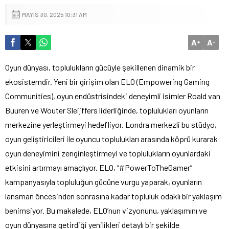
MAYIS 30, 2025 10:31 AM
A
A
+
-
Oyun dünyası, toplulukların gücüyle şekillenen dinamik bir
ekosistemdir. Yeni bir girişim olan ELO (Empowering Gaming
Communities), oyun endüstrisindeki deneyimli isimler Roald van
Buuren ve Wouter Sleijffers liderliğinde, toplulukları oyunların
merkezine yerleştirmeyi hedefliyor. Londra merkezli bu stüdyo,
oyun geliştiricileri ile oyuncu toplulukları arasında köprü kurarak
oyun deneyimini zenginleştirmeyi ve toplulukların oyunlardaki
etkisini artırmayı amaçlıyor. ELO, “#PowerToTheGamer”
kampanyasıyla topluluğun gücüne vurgu yaparak, oyunların
lansman öncesinden sonrasına kadar topluluk odaklı bir yaklaşım
benimsiyor. Bu makalede, ELO’nun vizyonunu, yaklaşımını ve
oyun dünyasına getirdiği yenilikleri detaylı bir şekilde