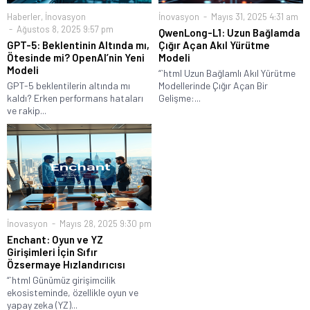
Haberler
,
İnovasyon
İnovasyon
Mayıs 31, 2025 4:31 am
Ağustos 8, 2025 9:57 pm
QwenLong-L1: Uzun Bağlamda
GPT-5: Beklentinin Altında mı,
Çığır Açan Akıl Yürütme
Ötesinde mi? OpenAI’nin Yeni
Modeli
Modeli
“`html Uzun Bağlamlı Akıl Yürütme
GPT-5 beklentilerin altında mı
Modellerinde Çığır Açan Bir
kaldı? Erken performans hataları
Gelişme:...
ve rakip...
İnovasyon
Mayıs 28, 2025 9:30 pm
Enchant: Oyun ve YZ
Girişimleri İçin Sıfır
Özsermaye Hızlandırıcısı
“`html Günümüz girişimcilik
ekosisteminde, özellikle oyun ve
yapay zeka (YZ)...