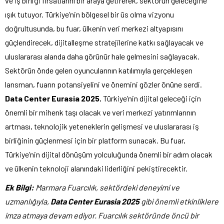
ve iş birliği fırsatlarını bir araya getirerek, sektörün geleceğine
ışık tutuyor. Türkiye’nin bölgesel bir üs olma vizyonu
doğrultusunda, bu fuar, ülkenin veri merkezi altyapısını
güçlendirecek, dijitalleşme stratejilerine katkı sağlayacak ve
uluslararası alanda daha görünür hale gelmesini sağlayacak.
Sektörün önde gelen oyuncularının katılımıyla gerçekleşen
lansman, fuarın potansiyelini ve önemini gözler önüne serdi.
Data Center Eurasia 2025
, Türkiye’nin dijital geleceği için
önemli bir mihenk taşı olacak ve veri merkezi yatırımlarının
artması, teknolojik yeteneklerin gelişmesi ve uluslararası iş
birliğinin güçlenmesi için bir platform sunacak. Bu fuar,
Türkiye’nin dijital dönüşüm yolculuğunda önemli bir adım olacak
ve ülkenin teknoloji alanındaki liderliğini pekiştirecektir.
Ek Bilgi:
Marmara Fuarcılık, sektördeki deneyimi ve
uzmanlığıyla,
Data Center Eurasia 2025
gibi önemli etkinliklere
imza atmaya devam ediyor. Fuarcılık sektöründe öncü bir