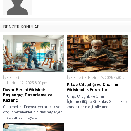
BENZER KONULAR
İş Fikirleri
İş Fikirleri
Haziran 7, 2025 4:30 pm
Haziran 12, 2025 8:01 pm
Kitap Ciltçiliği ve Onarımı:
Duvar Resmi Girişimi:
Girişimcilik Fırsatları
Başlangıç, Pazarlama ve
Giriş: Ciltçilik ve Onarım
Kazanç
İşletmeciliğine Bir Bakış Geleneksel
Girişimcilik dünyası, yaratıcılık ve
zanaatların dijitalleşme...
özgün yeteneklerin birleşimiyle yeni
fırsatlar sunmaya...