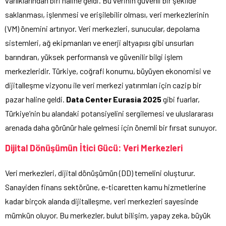
varlıklarından biri haline geldi. Bu verinin güvenli bir şekilde
saklanması, işlenmesi ve erişilebilir olması, veri merkezlerinin
(VM) önemini artırıyor. Veri merkezleri, sunucular, depolama
sistemleri, ağ ekipmanları ve enerji altyapısı gibi unsurları
barındıran, yüksek performanslı ve güvenilir bilgi işlem
merkezleridir. Türkiye, coğrafi konumu, büyüyen ekonomisi ve
dijitalleşme vizyonu ile veri merkezi yatırımları için cazip bir
pazar haline geldi.
Data Center Eurasia 2025
gibi fuarlar,
Türkiye’nin bu alandaki potansiyelini sergilemesi ve uluslararası
arenada daha görünür hale gelmesi için önemli bir fırsat sunuyor.
Dijital Dönüşümün İtici Gücü: Veri Merkezleri
Veri merkezleri, dijital dönüşümün (DD) temelini oluşturur.
Sanayiden finans sektörüne, e-ticaretten kamu hizmetlerine
kadar birçok alanda dijitalleşme, veri merkezleri sayesinde
mümkün oluyor. Bu merkezler, bulut bilişim, yapay zeka, büyük