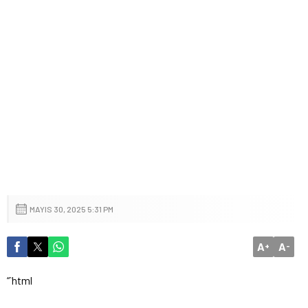
MAYIS 30, 2025 5:31 PM
A
A
+
-
“`html