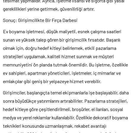
teslimat yapmalıdır. Ayrıca, işletme lisansı ve sigorta gibi yasal
gereklilikleri yerine getirmek, güvenilirliği artırır.
Sonuç: Girişimcilikte Bir Fırça Darbesi
Ev boyama işletmesi, düşük maliyetli, esnek çalışma saatleri
sunan ve yüksek talep gören bir girişimcilik fırsatıdır. Başarılı
olmak için, doğru hedef kitleyi belirlemek, etkili pazarlama
stratejileri uygulamak, kaliteli hizmet sunmak ve müşteri
memnuniyetini ön planda tutmak önemlidir. Bu işletme, özellikle
ev sahipleri, apartman yöneticileri, işletmeler, iç mimarlar ve
emlakçılar gibi geniş bir yelpazeye hizmet verebilir.
Girişimciler, başlangıçta temel ekipmanlarla işe başlayabilir, daha
sonra büyüdükçe yatırımlarını artırabilirler. Pazarlama stratejileri,
hedef kitleye göre çeşitlendirilmeli, broşürler, el ilanları, sosyal
medya ve yerel reklamlar kullanılabilir. Özellikle dekoratif boyama
teknikleri konusunda uzmanlaşmak, rekabet avantajı