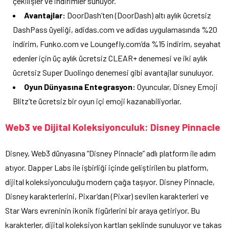
çekilişler ve indirimler sunuyor.
Avantajlar:
DoorDash’ten (DoorDash) altı aylık ücretsiz
DashPass üyeliği, adidas.com ve adidas uygulamasında %20
indirim, Funko.com ve Loungefly.com’da %15 indirim, seyahat
edenler için üç aylık ücretsiz CLEAR+ denemesi ve iki aylık
ücretsiz Super Duolingo denemesi gibi avantajlar sunuluyor.
Oyun Dünyasına Entegrasyon:
Oyuncular, Disney Emoji
Blitz’te ücretsiz bir oyun içi emoji kazanabiliyorlar.
Web3 ve Dijital Koleksiyonculuk: Disney Pinnacle
Disney, Web3 dünyasına “Disney Pinnacle” adlı platform ile adım
atıyor. Dapper Labs ile işbirliği içinde geliştirilen bu platform,
dijital koleksiyonculuğu modern çağa taşıyor. Disney Pinnacle,
Disney karakterlerini, Pixar’dan (Pixar) sevilen karakterleri ve
Star Wars evreninin ikonik figürlerini bir araya getiriyor. Bu
karakterler, dijital koleksiyon kartları şeklinde sunuluyor ve takas