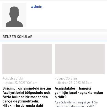
admin
BENZER KONULAR
Kosgeb Soruları
Kosgeb Soruları
Şubat 27, 2023 10:41 am
Haziran 23, 2023 2:39 am
Girişimci, girişimindeki üretim
Aşağıdakilerin hangisi
faaliyetlerini bölgesinde çok
yeniliğin içsel kaynaklarından
fazla bulunan bir madenden
biridir?
gerçekleştirmektedir.
Aşağıdakilerin hangisi yeniliğin
Nitekim bu durumda dahi
içsel kaynaklarından biridir?