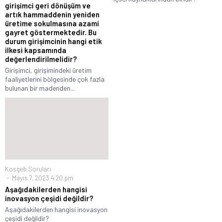
girişimci geri dönüşüm ve
artık hammaddenin yeniden
üretime sokulmasına azami
gayret göstermektedir. Bu
durum girişimcinin hangi etik
ilkesi kapsamında
değerlendirilmelidir?
Girişimci, girişimindeki üretim
faaliyetlerini bölgesinde çok fazla
bulunan bir madenden...
Kosgeb Soruları
Mayıs 7, 2023 4:20 pm
Aşağıdakilerden hangisi
inovasyon çeşidi değildir?
Aşağıdakilerden hangisi inovasyon
çeşidi değildir?