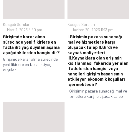
Kosgeb Soruları
Kosgeb Soruları
Mart 2, 2023 4:40 pm
Haziran 20, 2023 11:13 pm
Girişimde karar alma
I.Girişimin pazara sunacağı
sürecinde yeni fikirlere en
mal ve hizmetlere karşı
fazla ihtiyaç duyulan aşama
oluşacak talep II.Girdi ve
aşağıdakilerden hangisidir?
kaynak maliyetleri
III.Kaynaklara olan erişimin
Girişimde karar alma sürecinde
kısıtlanması Yukarıda yer alan
yeni fikirlere en fazla ihtiyaç
ifadelerden hangisi veya
duyulan...
hangileri girişim başarısının
etkileyen ekonomik koşulları
içermektedir?
I.Girişimin pazara sunacağı mal ve
hizmetlere karşı oluşacak talep ...