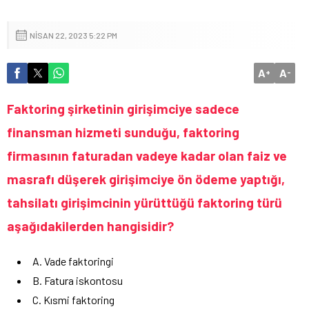
NISAN 22, 2023 5:22 PM
A
A
+
-
Faktoring şirketinin girişimciye sadece
finansman hizmeti sunduğu, faktoring
firmasının faturadan vadeye kadar olan faiz ve
masrafı düşerek girişimciye ön ödeme yaptığı,
tahsilatı girişimcinin yürüttüğü faktoring türü
aşağıdakilerden hangisidir?
A. Vade faktoringi
B. Fatura iskontosu
C. Kısmi faktoring