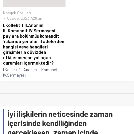
Kosgeb Soruları
Ocak 5, 2023 7:28 am
I.Kollektif II.Anonim
III.Komandit IV.Sermayesi
paylara bölünmüş komandit
Yukarıda yer alan ifadelerden
hangisi veya hangileri
girişimlerin dövizden
etkilenmesine yol açan
durumları içermektedir?
I.Kollektif II.Anonim III.Komandit
IV.Sermayesi...
İyi ilişkilerin neticesinde zaman
içerisinde kendiliğinden
gerçekleşen, zaman içinde