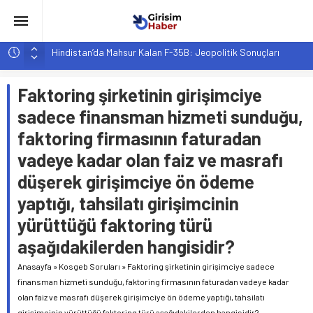
Hindistan’da Mahsur Kalan F-35B: Jeopolitik Sonuçları
Yapay Zeka Destekli Asistanlar: Elon Musk’tan Romantik Bir
Hamle mi?
Faktoring şirketinin girişimciye
Girişimcilik ve Yaşam Tarzı: Şehir Değişiminin Nedenleri ve
sadece finansman hizmeti sunduğu,
Etkileri
faktoring firmasının faturadan
YZ ile Tüketici Girişimciliği: Yeni Sosyal Bağlantılar
vadeye kadar olan faiz ve masrafı
Girişimciler İçin MYK Belgeli Personel İstihdamı Neden Artık
düşerek girişimciye ön ödeme
Bir Tercih Değil, Zorunluluk?
yaptığı, tahsilatı girişimcinin
yürüttüğü faktoring türü
aşağıdakilerden hangisidir?
Anasayfa
»
Kosgeb Soruları
»
Faktoring şirketinin girişimciye sadece
finansman hizmeti sunduğu, faktoring firmasının faturadan vadeye kadar
olan faiz ve masrafı düşerek girişimciye ön ödeme yaptığı, tahsilatı
girişimcinin yürüttüğü faktoring türü aşağıdakilerden hangisidir?