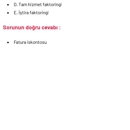
D. Tam hizmet faktoringi
E. İştira faktoringi
Sorunun doğru cevabı :
Fatura iskontosu