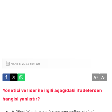
MART 6, 2023 3:04 AM
A
A
+
-
Yönetici ve lider ile ilgili aşağıdaki ifadelerden
hangisi yanlıştır?
A. Yönetici, sahip olduğu makama verilen yetkileri