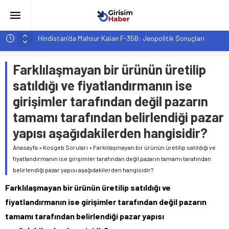
Hindistan’da Mahsur Kalan F-35B: Jeopolitik Sonuçları
Yapay Zeka Destekli Asistanlar: Elon Musk’tan Romantik Bir
Hamle mi?
Farklılaşmayan bir ürünün üretilip
Girişimcilik ve Yaşam Tarzı: Şehir Değişiminin Nedenleri ve
satıldığı ve fiyatlandırmanın ise
Etkileri
girişimler tarafından değil pazarın
YZ ile Tüketici Girişimciliği: Yeni Sosyal Bağlantılar
tamamı tarafından belirlendiği pazar
Girişimciler İçin MYK Belgeli Personel İstihdamı Neden Artık
yapısı aşağıdakilerden hangisidir?
Bir Tercih Değil, Zorunluluk?
Anasayfa
»
Kosgeb Soruları
»
Farklılaşmayan bir ürünün üretilip satıldığı ve
fiyatlandırmanın ise girişimler tarafından değil pazarın tamamı tarafından
belirlendiği pazar yapısı aşağıdakilerden hangisidir?
Farklılaşmayan bir ürünün üretilip satıldığı ve
fiyatlandırmanın ise girişimler tarafından değil pazarın
tamamı tarafından belirlendiği pazar yapısı