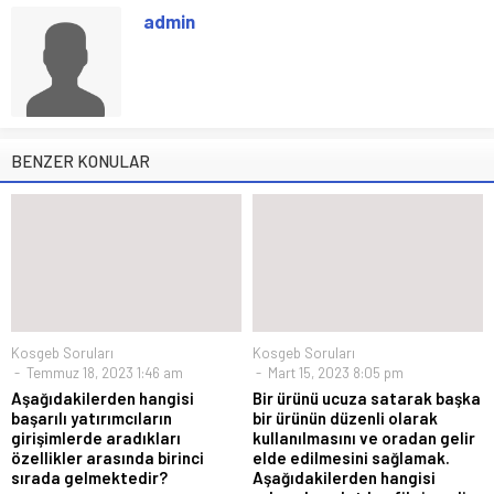
admin
BENZER KONULAR
Kosgeb Soruları
Kosgeb Soruları
Temmuz 18, 2023 1:46 am
Mart 15, 2023 8:05 pm
Aşağıdakilerden hangisi
Bir ürünü ucuza satarak başka
başarılı yatırımcıların
bir ürünün düzenli olarak
girişimlerde aradıkları
kullanılmasını ve oradan gelir
özellikler arasında birinci
elde edilmesini sağlamak.
sırada gelmektedir?
Aşağıdakilerden hangisi