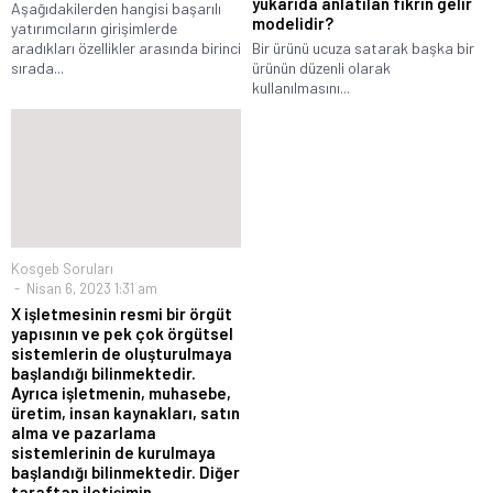
yukarıda anlatılan fikrin gelir
Aşağıdakilerden hangisi başarılı
modelidir?
yatırımcıların girişimlerde
aradıkları özellikler arasında birinci
Bir ürünü ucuza satarak başka bir
sırada...
ürünün düzenli olarak
kullanılmasını...
Kosgeb Soruları
Nisan 6, 2023 1:31 am
X işletmesinin resmi bir örgüt
yapısının ve pek çok örgütsel
sistemlerin de oluşturulmaya
başlandığı bilinmektedir.
Ayrıca işletmenin, muhasebe,
üretim, insan kaynakları, satın
alma ve pazarlama
sistemlerinin de kurulmaya
başlandığı bilinmektedir. Diğer
taraftan iletişimin