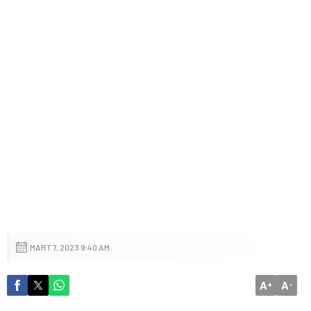
MART 7, 2023 9:40 AM
A
A
+
-