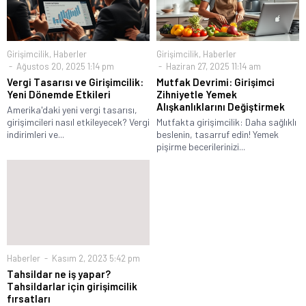
Girişimcilik
,
Haberler
Girişimcilik
,
Haberler
Ağustos 20, 2025 1:14 pm
Haziran 27, 2025 11:14 am
Vergi Tasarısı ve Girişimcilik:
Mutfak Devrimi: Girişimci
Yeni Dönemde Etkileri
Zihniyetle Yemek
Alışkanlıklarını Değiştirmek
Amerika'daki yeni vergi tasarısı,
girişimcileri nasıl etkileyecek? Vergi
Mutfakta girişimcilik: Daha sağlıklı
indirimleri ve...
beslenin, tasarruf edin! Yemek
pişirme becerilerinizi...
Haberler
Kasım 2, 2023 5:42 pm
Tahsildar ne iş yapar?
Tahsildarlar için girişimcilik
fırsatları