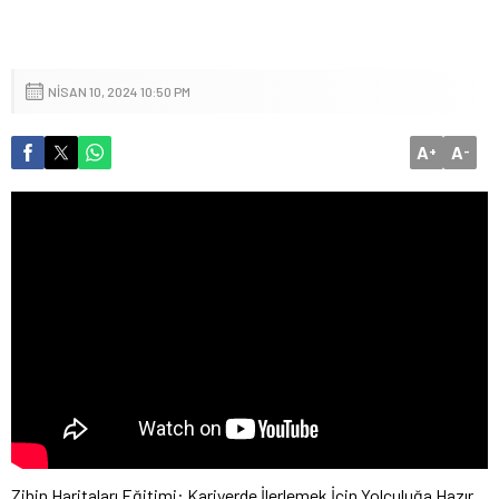
NISAN 10, 2024 10:50 PM
A
A
+
-
Zihin Haritaları Eğitimi: Kariyerde İlerlemek İçin Yolculuğa Hazır