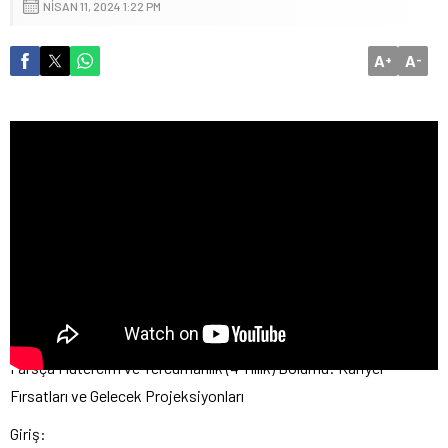
NISAN 11, 2024 1:22 PM
A
A
+
-
Farsça Mütercim ve Tercümanlık (4 Yıllık) Bölümü: Kariyer
Fırsatları ve Gelecek Projeksiyonları
Giriş: