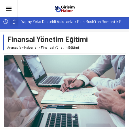
Girişimcilik ve Yaşam Tarzı: Şehir Değişiminin Nedenleri ve
Etkileri
YZ ile Tüketici Girişimciliği: Yeni Sosyal Bağlantılar
Finansal Yönetim Eğitimi
Girişimciler İçin MYK Belgeli Personel İstihdamı Neden Artık
Anasayfa
»
Haberler
»
Finansal Yönetim Eğitimi
Bir Tercih Değil, Zorunluluk?
Hindistan’da Mahsur Kalan F-35B: Jeopolitik Sonuçları
Yapay Zeka Destekli Asistanlar: Elon Musk’tan Romantik Bir
Hamle mi?