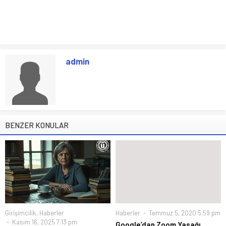
admin
BENZER KONULAR
Girişimcilik
,
Haberler
Haberler
Temmuz 5, 2020 5:59 pm
Kasım 16, 2025 7:13 pm
Google’dan Zoom Yasağı