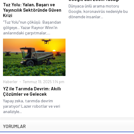
Tuz Yolu: Yalan, Başarı ve
Dünyaca ünlü arama motoru
Yayıncılık Sektöründe Güven
Google, koronavirüs nedeniyle bu
Krizi
dönemde insanlar...
"Tuz Yolu"nun çöküşü: Başarıdan
gölgeye... Yazar Raynor Winn'in
anılarındaki çarpıtmalar,...
Haberler
Temmuz 19, 2025 1:14 pm
YZ ile Tarımda Devrim: Akıllı
Çözümler ve Gelecek
Yapay zeka, tarımda devrim
yaratıyor! Lazer robotlar ve veri
analiziyle...
YORUMLAR