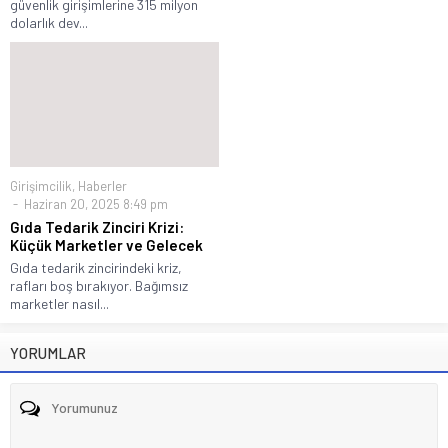
güvenlik girişimlerine 315 milyon
dolarlık dev...
Girişimcilik
,
Haberler
Haziran 20, 2025 8:49 pm
Gıda Tedarik Zinciri Krizi:
Küçük Marketler ve Gelecek
Gıda tedarik zincirindeki kriz,
rafları boş bırakıyor. Bağımsız
marketler nasıl...
YORUMLAR