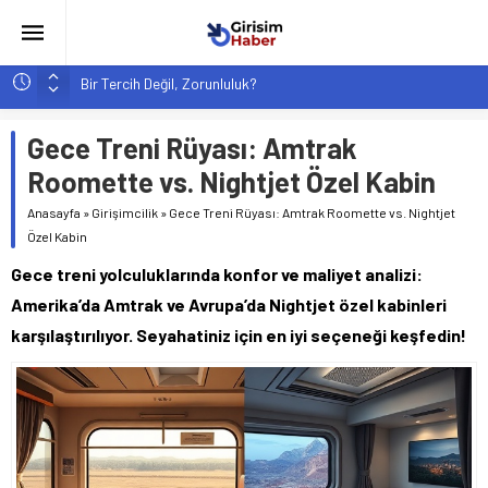
Hindistan’da Mahsur Kalan F-35B: Jeopolitik Sonuçları
Yapay Zeka Destekli Asistanlar: Elon Musk’tan Romantik Bir
Hamle mi?
Gece Treni Rüyası: Amtrak
Girişimcilik ve Yaşam Tarzı: Şehir Değişiminin Nedenleri ve
Roomette vs. Nightjet Özel Kabin
Etkileri
Anasayfa
»
Girişimcilik
»
Gece Treni Rüyası: Amtrak Roomette vs. Nightjet
YZ ile Tüketici Girişimciliği: Yeni Sosyal Bağlantılar
Özel Kabin
Girişimciler İçin MYK Belgeli Personel İstihdamı Neden Artık
Gece treni yolculuklarında konfor ve maliyet analizi:
Bir Tercih Değil, Zorunluluk?
Amerika’da Amtrak ve Avrupa’da Nightjet özel kabinleri
karşılaştırılıyor. Seyahatiniz için en iyi seçeneği keşfedin!