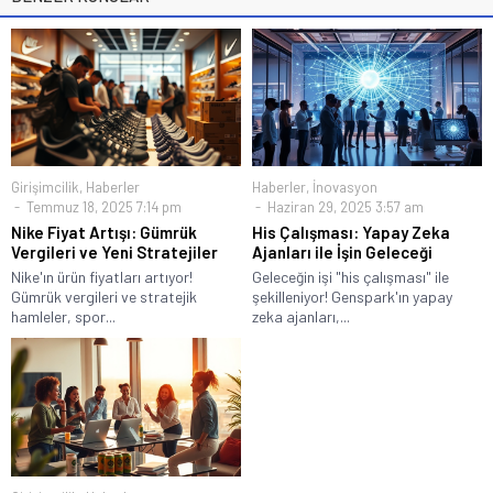
Girişimcilik
,
Haberler
Haberler
,
İnovasyon
Temmuz 18, 2025 7:14 pm
Haziran 29, 2025 3:57 am
Nike Fiyat Artışı: Gümrük
His Çalışması: Yapay Zeka
Vergileri ve Yeni Stratejiler
Ajanları ile İşin Geleceği
Nike'ın ürün fiyatları artıyor!
Geleceğin işi "his çalışması" ile
Gümrük vergileri ve stratejik
şekilleniyor! Genspark'ın yapay
hamleler, spor...
zeka ajanları,...