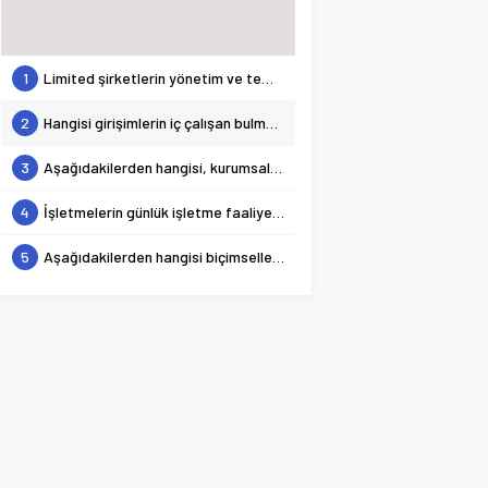
1
Limited şirketlerin yönetim ve temsili ile ilgili aşağıdaki ifadelerden hangisi yanlıştır?
2
Hangisi girişimlerin iç çalışan bulma kaynaklarından biridir?
3
Aşağıdakilerden hangisi, kurumsal müşterilerde satın alma sürecinde rastlanan rollerden biri değildir?
4
İşletmelerin günlük işletme faaliyetlerini yürütebilmeleri için gerekli olan nakit ve nakit benzeri varlıklar ile bir yıl içerisinde nakde dönüştürülebilecek varlıkların tümünü ifade eden kavram aşağıdakilerden hangisidir?
5
Aşağıdakilerden hangisi biçimselleşmenin üstünlükleri arasında yer almaz?