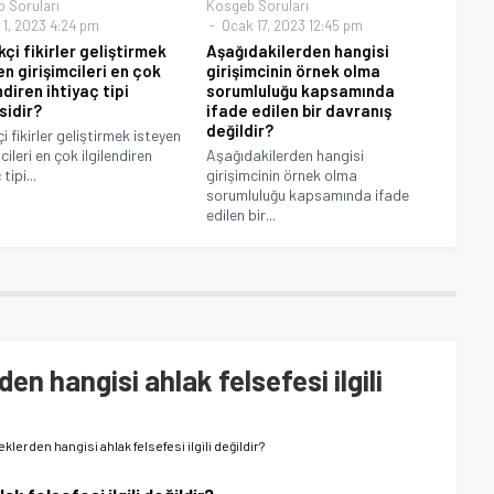
 Soruları
Kosgeb Soruları
 1, 2023 4:24 pm
Ocak 17, 2023 12:45 pm
kçi fikirler geliştirmek
Aşağıdakilerden hangisi
en girişimcileri en çok
girişimcinin örnek olma
ndiren ihtiyaç tipi
sorumluluğu kapsamında
sidir?
ifade edilen bir davranış
değildir?
çi fikirler geliştirmek isteyen
cileri en çok ilgilendiren
Aşağıdakilerden hangisi
tipi...
girişimcinin örnek olma
sorumluluğu kapsamında ifade
edilen bir...
n hangisi ahlak felsefesi ilgili
lerden hangisi ahlak felsefesi ilgili değildir?