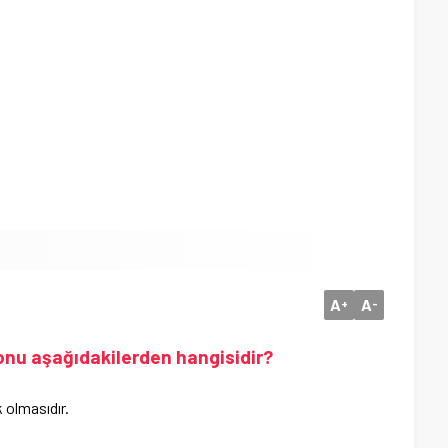
A
A
+
-
onu aşağıdakilerden hangisidir?
 olmasıdır.