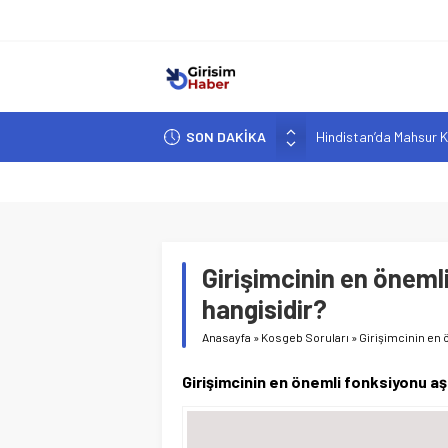
SON DAKİKA
Hindistan’da Mahsur K
Yapay Zeka Destekli A
Girişimcilik ve Yaşam T
YZ ile Tüketici Girişimc
Girişimciler İçin MYK B
Girişimcinin en öneml
hangisidir?
Anasayfa
»
Kosgeb Soruları
»
Girişimcinin en 
Girişimcinin en önemli fonksiyonu aş