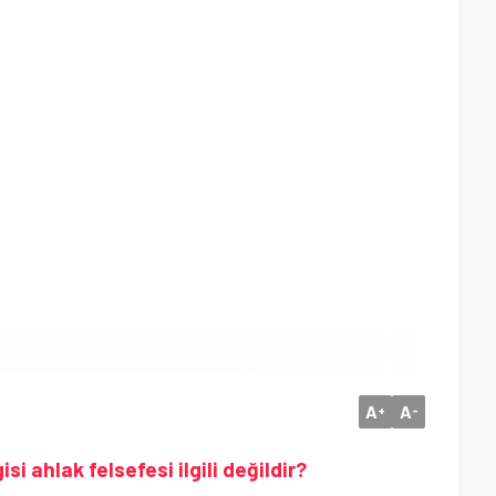
A
A
+
-
 ahlak felsefesi ilgili değildir?