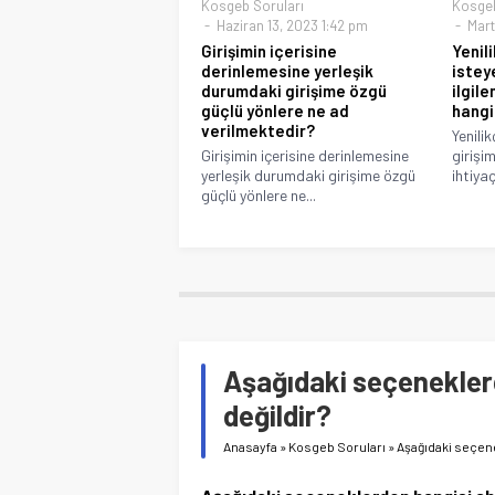
Kosgeb Soruları
Kosgeb
Haziran 13, 2023 1:42 pm
Mart
Girişimin içerisine
Yenili
derinlemesine yerleşik
istey
durumdaki girişime özgü
ilgile
güçlü yönlere ne ad
hangi
verilmektedir?
Yenilik
Girişimin içerisine derinlemesine
girişim
yerleşik durumdaki girişime özgü
ihtiyaç 
güçlü yönlere ne...
Aşağıdaki seçeneklerde
değildir?
Anasayfa
»
Kosgeb Soruları
»
Aşağıdaki seçenek