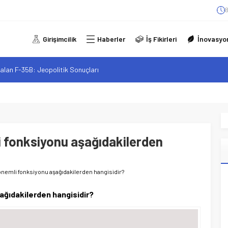
8
Girişimcilik
Haberler
İş Fikirleri
İnovasyo
alan F-35B: Jeopolitik Sonuçları
sistanlar: Elon Musk’tan Romantik Bir Hamle mi?
arzı: Şehir Değişiminin Nedenleri ve Etkileri
iliği: Yeni Sosyal Bağlantılar
elgeli Personel İstihdamı Neden Artık Bir Tercih Değil, Zorunluluk?
i fonksiyonu aşağıdakilerden
önemli fonksiyonu aşağıdakilerden hangisidir?
ağıdakilerden hangisidir?