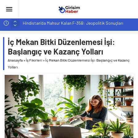
Hindistan’da Mahsur Kalan F-35B: Jeopolitik Sonuçları
Yapay Zeka Destekli Asistanlar: Elon Musk’tan Romantik Bir
Hamle mi?
İç Mekan Bitki Düzenlemesi İşi:
Girişimcilik ve Yaşam Tarzı: Şehir Değişiminin Nedenleri ve
Başlangıç ve Kazanç Yolları
Etkileri
Anasayfa
»
İş Fikirleri
»
İç Mekan Bitki Düzenlemesi İşi: Başlangıç ve Kazanç
YZ ile Tüketici Girişimciliği: Yeni Sosyal Bağlantılar
Yolları
Girişimciler İçin MYK Belgeli Personel İstihdamı Neden Artık
Bir Tercih Değil, Zorunluluk?