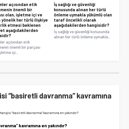
imler açısından etik
İş sağlığı ve güvenliği
menin önemli bir
konusunda alınan her türlü
sı olan, işletme içi ve
önleme uymakla yükümlü olan
 yönelik her türlü ilişkiye
taraf öncelikli olarak
rlik etmesi beklenen
aşağıdakilerden hangisidir?
yet aşağıdakilerden
İş sağlığı ve güvenliği konusunda
sidir?
alınan her türlü önleme uymakla...
mler açısından etik
enin önemli bir parçası
şletme içi...
isi “basiretli davranma” kavramına
hangisi “basiretli davranma” kavramına en yakındır?
davranma” kavramına en yakındır?