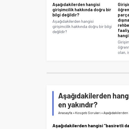
Aşağıdakilerden hangisi
Giriş
girişimcilik hakkında doğru bir
öğren
bilgi değildir?
parça
dışına
Aşağıdakilerden hangisi
rehbe
girişimcilik hakkında doğru bir bilgi
faali
değildir?
hangi
Girişi
öğrenm
olan, i
Aşağıdakilerden hang
en yakındır?
Anasayfa
»
Kosgeb Soruları
»
Aşağıdakilerden 
Aşağıdakilerden hangisi “basiretli 