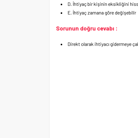
D. İhtiyaç bir kişinin eksikliğini his
E. İhtiyaç zamana göre değişebilir
Sorunun doğru cevabı :
Direkt olarak ihtiyacı gidermeye ça