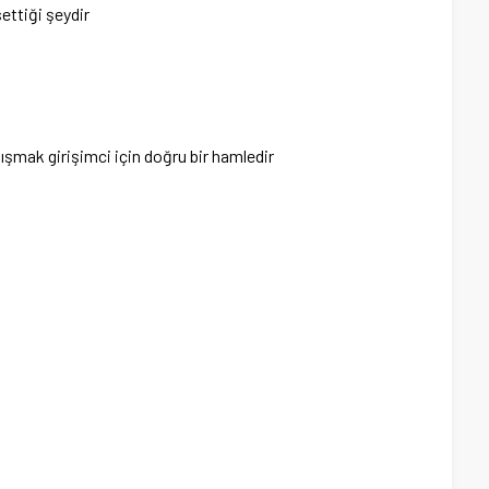
settiği şeydir
lışmak girişimci için doğru bir hamledir