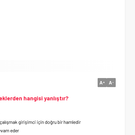
A
A
+
-
neklerden hangisi yanlıştır?
 çalışmak girişimci için doğru bir hamledir
devam eder