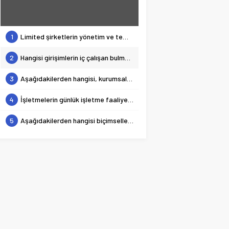
1
Limited şirketlerin yönetim ve temsili ile ilgili aşağıdaki ifadelerden hangisi yanlıştır?
2
Hangisi girişimlerin iç çalışan bulma kaynaklarından biridir?
3
Aşağıdakilerden hangisi, kurumsal müşterilerde satın alma sürecinde rastlanan rollerden biri değildir?
4
İşletmelerin günlük işletme faaliyetlerini yürütebilmeleri için gerekli olan nakit ve nakit benzeri varlıklar ile bir yıl içerisinde nakde dönüştürülebilecek varlıkların tümünü ifade eden kavram aşağıdakilerden hangisidir?
5
Aşağıdakilerden hangisi biçimselleşmenin üstünlükleri arasında yer almaz?