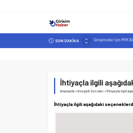
SON DAKİKA
Hindistan’da Mahsur K
Yapay Zeka Destekli A
Girişimcilik ve Yaşam T
YZ ile Tüketici Girişimc
Girişimciler İçin MYK B
İhtiyaçla ilgili aşağıd
Anasayfa
»
Kosgeb Soruları
»
İhtiyaçla ilgili 
İhtiyaçla ilgili aşağıdaki seçeneklerd