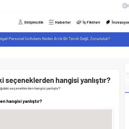
9
Girişimcilik
Haberler
İş Fikirleri
İnovasyo
alan F-35B: Jeopolitik Sonuçları
sistanlar: Elon Musk’tan Romantik Bir Hamle mi?
arzı: Şehir Değişiminin Nedenleri ve Etkileri
iliği: Yeni Sosyal Bağlantılar
elgeli Personel İstihdamı Neden Artık Bir Tercih Değil, Zorunluluk?
aki seçeneklerden hangisi yanlıştır?
aşağıdaki seçeneklerden hangisi yanlıştır?
en hangisi yanlıştır?