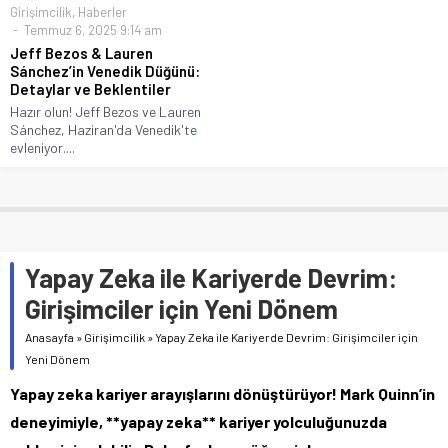
Girişimcilik
,
Haberler
Temmuz 6, 2025 9:14 am
Jeff Bezos & Lauren
Sánchez’in Venedik Düğünü:
Detaylar ve Beklentiler
Hazır olun! Jeff Bezos ve Lauren
Sánchez, Haziran'da Venedik'te
evleniyor....
Yapay Zeka ile Kariyerde Devrim:
Girişimciler için Yeni Dönem
Anasayfa
»
Girişimcilik
»
Yapay Zeka ile Kariyerde Devrim: Girişimciler için
Yeni Dönem
Yapay zeka kariyer arayışlarını dönüştürüyor! Mark Quinn’in
deneyimiyle, **yapay zeka** kariyer yolculuğunuzda