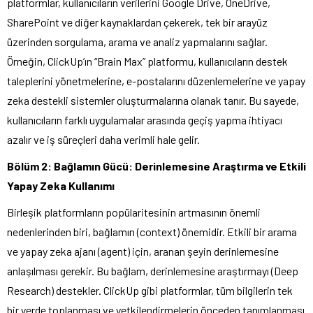
platformlar, kullanıcıların verilerini Google Drive, OneDrive,
SharePoint ve diğer kaynaklardan çekerek, tek bir arayüz
üzerinden sorgulama, arama ve analiz yapmalarını sağlar.
Örneğin, ClickUp’ın “Brain Max” platformu, kullanıcıların destek
taleplerini yönetmelerine, e-postalarını düzenlemelerine ve yapay
zeka destekli sistemler oluşturmalarına olanak tanır. Bu sayede,
kullanıcıların farklı uygulamalar arasında geçiş yapma ihtiyacı
azalır ve iş süreçleri daha verimli hale gelir.
Bölüm 2: Bağlamın Gücü: Derinlemesine Araştırma ve Etkili
Yapay Zeka Kullanımı
Birleşik platformların popülaritesinin artmasının önemli
nedenlerinden biri, bağlamın (context) önemidir. Etkili bir arama
ve yapay zeka ajanı (agent) için, aranan şeyin derinlemesine
anlaşılması gerekir. Bu bağlam, derinlemesine araştırmayı (Deep
Research) destekler. ClickUp gibi platformlar, tüm bilgilerin tek
bir yerde toplanması ve yetkilendirmelerin önceden tanımlanması