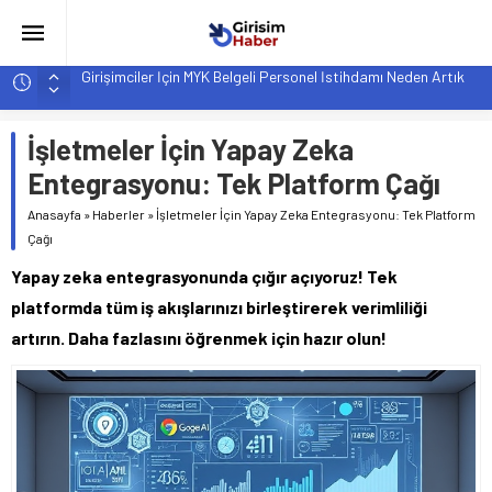
Hindistan’da Mahsur Kalan F-35B: Jeopolitik Sonuçları
Yapay Zeka Destekli Asistanlar: Elon Musk’tan Romantik Bir
Hamle mi?
İşletmeler İçin Yapay Zeka
Girişimcilik ve Yaşam Tarzı: Şehir Değişiminin Nedenleri ve
Entegrasyonu: Tek Platform Çağı
Etkileri
Anasayfa
»
Haberler
»
İşletmeler İçin Yapay Zeka Entegrasyonu: Tek Platform
YZ ile Tüketici Girişimciliği: Yeni Sosyal Bağlantılar
Çağı
Girişimciler İçin MYK Belgeli Personel İstihdamı Neden Artık
Yapay zeka entegrasyonunda çığır açıyoruz! Tek
Bir Tercih Değil, Zorunluluk?
platformda tüm iş akışlarınızı birleştirerek verimliliği
artırın. Daha fazlasını öğrenmek için hazır olun!