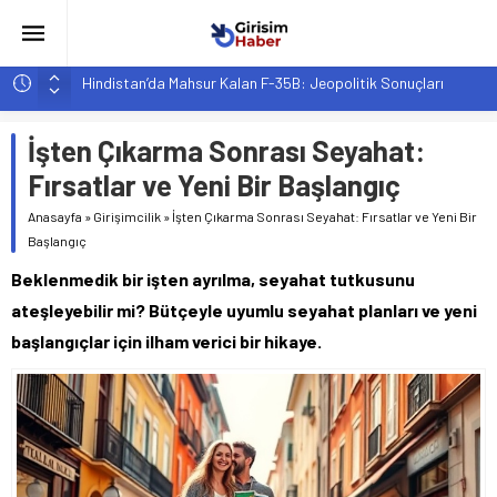
Hindistan’da Mahsur Kalan F-35B: Jeopolitik Sonuçları
Yapay Zeka Destekli Asistanlar: Elon Musk’tan Romantik Bir
Hamle mi?
İşten Çıkarma Sonrası Seyahat:
Girişimcilik ve Yaşam Tarzı: Şehir Değişiminin Nedenleri ve
Fırsatlar ve Yeni Bir Başlangıç
Etkileri
YZ ile Tüketici Girişimciliği: Yeni Sosyal Bağlantılar
Anasayfa
»
Girişimcilik
»
İşten Çıkarma Sonrası Seyahat: Fırsatlar ve Yeni Bir
Başlangıç
Girişimciler İçin MYK Belgeli Personel İstihdamı Neden Artık
Bir Tercih Değil, Zorunluluk?
Beklenmedik bir işten ayrılma, seyahat tutkusunu
ateşleyebilir mi? Bütçeyle uyumlu seyahat planları ve yeni
başlangıçlar için ilham verici bir hikaye.