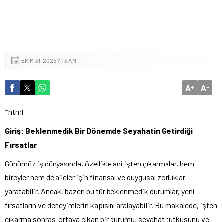
EKIM 31, 2025 7:13 AM
A
A
+
-
“`html
Giriş: Beklenmedik Bir Dönemde Seyahatin Getirdiği
Fırsatlar
Günümüz iş dünyasında, özellikle ani işten çıkarmalar, hem
bireyler hem de aileler için finansal ve duygusal zorluklar
yaratabilir. Ancak, bazen bu tür beklenmedik durumlar, yeni
fırsatların ve deneyimlerin kapısını aralayabilir. Bu makalede, işten
çıkarma sonrası ortaya çıkan bir durumu, seyahat tutkusunu ve