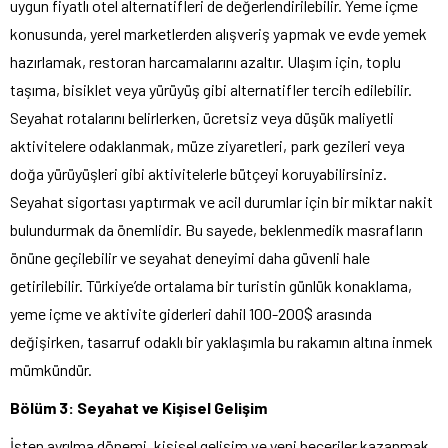
uygun fiyatlı otel alternatifleri de değerlendirilebilir. Yeme içme
konusunda, yerel marketlerden alışveriş yapmak ve evde yemek
hazırlamak, restoran harcamalarını azaltır. Ulaşım için, toplu
taşıma, bisiklet veya yürüyüş gibi alternatifler tercih edilebilir.
Seyahat rotalarını belirlerken, ücretsiz veya düşük maliyetli
aktivitelere odaklanmak, müze ziyaretleri, park gezileri veya
doğa yürüyüşleri gibi aktivitelerle bütçeyi koruyabilirsiniz.
Seyahat sigortası yaptırmak ve acil durumlar için bir miktar nakit
bulundurmak da önemlidir. Bu sayede, beklenmedik masrafların
önüne geçilebilir ve seyahat deneyimi daha güvenli hale
getirilebilir. Türkiye’de ortalama bir turistin günlük konaklama,
yeme içme ve aktivite giderleri dahil 100-200$ arasında
değişirken, tasarruf odaklı bir yaklaşımla bu rakamın altına inmek
mümkündür.
Bölüm 3: Seyahat ve Kişisel Gelişim
İşten ayrılma dönemi, kişisel gelişim ve yeni beceriler kazanmak