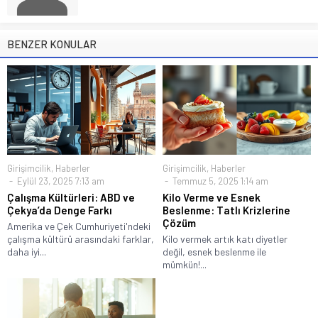
BENZER KONULAR
Girişimcilik
,
Haberler
Girişimcilik
,
Haberler
Eylül 23, 2025 7:13 am
Temmuz 5, 2025 1:14 am
Çalışma Kültürleri: ABD ve
Kilo Verme ve Esnek
Çekya’da Denge Farkı
Beslenme: Tatlı Krizlerine
Çözüm
Amerika ve Çek Cumhuriyeti'ndeki
çalışma kültürü arasındaki farklar,
Kilo vermek artık katı diyetler
daha iyi...
değil, esnek beslenme ile
mümkün!...