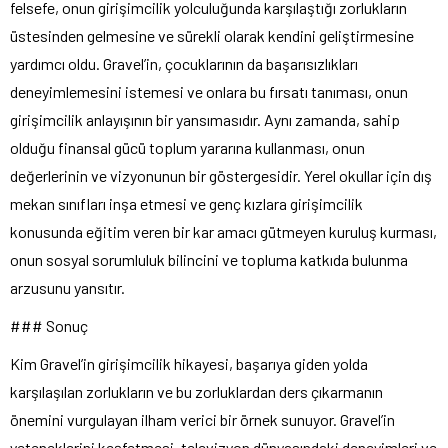
felsefe, onun girişimcilik yolculuğunda karşılaştığı zorlukların
üstesinden gelmesine ve sürekli olarak kendini geliştirmesine
yardımcı oldu. Gravel’in, çocuklarının da başarısızlıkları
deneyimlemesini istemesi ve onlara bu fırsatı tanıması, onun
girişimcilik anlayışının bir yansımasıdır. Aynı zamanda, sahip
olduğu finansal gücü toplum yararına kullanması, onun
değerlerinin ve vizyonunun bir göstergesidir. Yerel okullar için dış
mekan sınıfları inşa etmesi ve genç kızlara girişimcilik
konusunda eğitim veren bir kar amacı gütmeyen kuruluş kurması,
onun sosyal sorumluluk bilincini ve topluma katkıda bulunma
arzusunu yansıtır.
### Sonuç
Kim Gravel’in girişimcilik hikayesi, başarıya giden yolda
karşılaşılan zorlukların ve bu zorluklardan ders çıkarmanın
önemini vurgulayan ilham verici bir örnek sunuyor. Gravel’in
yeteneklerini keşfetmesi, televizyon dünyasındaki deneyimleri ve