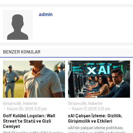
admin
BENZER KONULAR
Girişimcilik
,
Haberler
Girişimcilik
,
Haberler
Kasım 30, 2025 3:13 pm
Kasım 17, 2025 3:13 am
Golf Kulübü Logoları: Wall
xAI Çalışan İzleme: Gizlilik,
Street’te Statü ve Gizli
Girişimcilik ve Etkileri
Cemiyet
xAI'nin çalışan izleme politikası,
Wall Street'te golf kulübü logoları:
yapay zeka ve gizlilik endişelerini