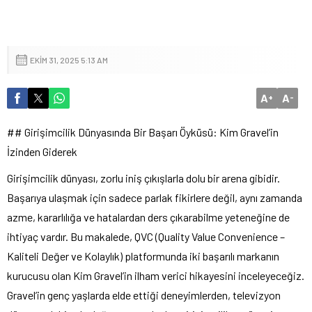
EKIM 31, 2025 5:13 AM
A
A
+
-
## Girişimcilik Dünyasında Bir Başarı Öyküsü: Kim Gravel’in
İzinden Giderek
Girişimcilik dünyası, zorlu iniş çıkışlarla dolu bir arena gibidir.
Başarıya ulaşmak için sadece parlak fikirlere değil, aynı zamanda
azme, kararlılığa ve hatalardan ders çıkarabilme yeteneğine de
ihtiyaç vardır. Bu makalede, QVC (Quality Value Convenience –
Kaliteli Değer ve Kolaylık) platformunda iki başarılı markanın
kurucusu olan Kim Gravel’in ilham verici hikayesini inceleyeceğiz.
Gravel’in genç yaşlarda elde ettiği deneyimlerden, televizyon