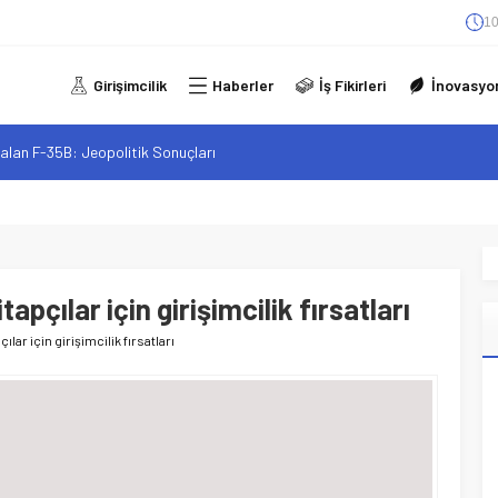
10
Girişimcilik
Haberler
İş Fikirleri
İnovasyo
alan F-35B: Jeopolitik Sonuçları
sistanlar: Elon Musk’tan Romantik Bir Hamle mi?
arzı: Şehir Değişiminin Nedenleri ve Etkileri
iliği: Yeni Sosyal Bağlantılar
elgeli Personel İstihdamı Neden Artık Bir Tercih Değil, Zorunluluk?
apçılar için girişimcilik fırsatları
ılar için girişimcilik fırsatları