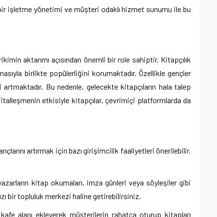
i bir işletme yönetimi ve müşteri odaklı hizmet sunumu ile bu
irikimin aktarımı açısından önemli bir role sahiptir. Kitapçılık
asıyla birlikte popülerliğini korumaktadır. Özellikle gençler
 artmaktadır. Bu nedenle, gelecekte kitapçıların hala talep
talleşmenin etkisiyle kitapçılar, çevrimiçi platformlarda da
nçlarını artırmak için bazı girişimcilik faaliyetleri önerilebilir.
yazarların kitap okumaları, imza günleri veya söyleşiler gibi
zı bir topluluk merkezi haline getirebilirsiniz.
kafe alanı ekleyerek müşterilerin rahatça oturup kitapları