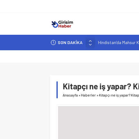
SON DAKİKA
Hindistan’da Mahsur K
Yapay Zeka Destekli A
Girişimcilik ve Yaşam T
YZ ile Tüketici Girişimc
Girişimciler İçin MYK B
Kitapçı ne iş yapar? Kit
Anasayfa
»
Haberler
»
Kitapçı ne iş yapar? Kitapç