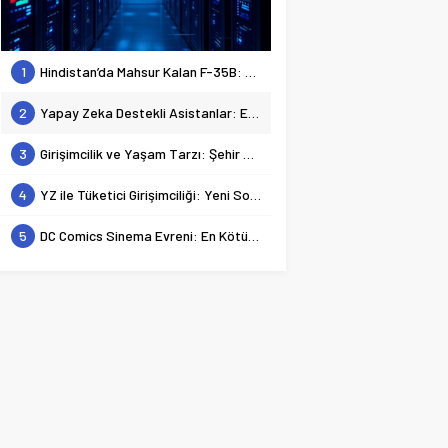
1
Hindistan’da Mahsur Kalan F-35B: Jeopolitik Sonuçları
2
Yapay Zeka Destekli Asistanlar: Elon Musk’tan Romantik Bir Hamle mi?
3
Girişimcilik ve Yaşam Tarzı: Şehir Değişiminin Nedenleri ve Etkileri
4
YZ ile Tüketici Girişimciliği: Yeni Sosyal Bağlantılar
5
DC Comics Sinema Evreni: En Kötülerden En İyilerine Bir Bakış