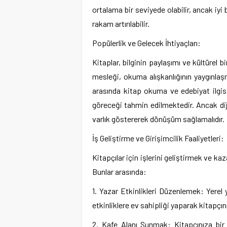
ortalama bir seviyede olabilir, ancak iy
rakam artırılabilir.
Popülerlik ve Gelecek İhtiyaçları:
Kitaplar, bilginin paylaşımı ve kültürel b
mesleği, okuma alışkanlığının yaygınlaşm
arasında kitap okuma ve edebiyat ilgisi
göreceği tahmin edilmektedir. Ancak diji
varlık göstererek dönüşüm sağlamalıdır.
İş Geliştirme ve Girişimcilik Faaliyetleri:
Kitapçılar için işlerini geliştirmek ve kaza
Bunlar arasında:
1. Yazar Etkinlikleri Düzenlemek: Yerel 
etkinliklere ev sahipliği yaparak kitapçını
2. Kafe Alanı Sunmak: Kitapçınıza bir 