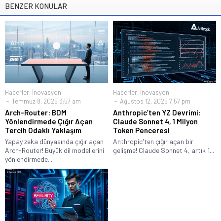
BENZER KONULAR
Haberler
,
İnovasyon
Haberler
,
İnovasyon
Temmuz 8, 2025 3:57 am
Ağustos 12, 2025 7:57 pm
Arch-Router: BDM
Anthropic’ten YZ Devrimi:
Yönlendirmede Çığır Açan
Claude Sonnet 4, 1 Milyon
Tercih Odaklı Yaklaşım
Token Penceresi
Yapay zeka dünyasında çığır açan
Anthropic'ten çığır açan bir
Arch-Router! Büyük dil modellerini
gelişme! Claude Sonnet 4, artık 1...
yönlendirmede...