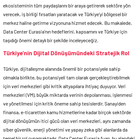
ekosisteminin tüm paydaşlarını bir araya getirerek sektöre yön
verecek, iş birliği fırsatları yaratacak ve Türkiye’yi bölgesel bir
merkez haline getirme vizyonuna hizmet edecek. Bu makalede,
Data Center Eurasia’nın hedeflerini, kapsamını ve Türkiye için
taşıdığı önemi detaylı bir şekilde inceleyeceğiz.
Türkiye’nin Dijital Dönüşümündeki Stratejik Rol
Türkiye, dijitalleşme alanında önemli bir potansiyele sahip
olmakla birlikte, bu potansiyeli tam olarak gerçekleştirebilmek
için veri merkezleri gibi kritik altyapılara ihtiyaç duyuyor. Veri
merkezleri (VM), büyük miktarda verinin depolanması, işlenmesi
ve yönetilmesi için kritik öneme sahip tesislerdir. Sanayiden
finansa, e-ticaretten kamu hizmetlerine kadar birçok sektörde
dijital dönüşümün itici gücü olan veri merkezleri, aynı zamanda
siber güvenlik, enerji yönetimi ve yapay zeka gibi alanlarda da
temel bir rol oynamaktadır. Data Center Eurasia fuarı, bu alandaki