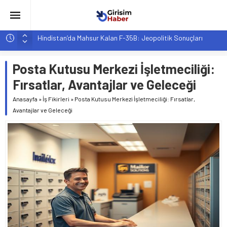
Hindistan’da Mahsur Kalan F-35B: Jeopolitik Sonuçları
Yapay Zeka Destekli Asistanlar: Elon Musk’tan Romantik Bir
Hamle mi?
Posta Kutusu Merkezi İşletmeciliği:
Girişimcilik ve Yaşam Tarzı: Şehir Değişiminin Nedenleri ve
Fırsatlar, Avantajlar ve Geleceği
Etkileri
Anasayfa
»
İş Fikirleri
»
Posta Kutusu Merkezi İşletmeciliği: Fırsatlar,
YZ ile Tüketici Girişimciliği: Yeni Sosyal Bağlantılar
Avantajlar ve Geleceği
Girişimciler İçin MYK Belgeli Personel İstihdamı Neden Artık
Bir Tercih Değil, Zorunluluk?