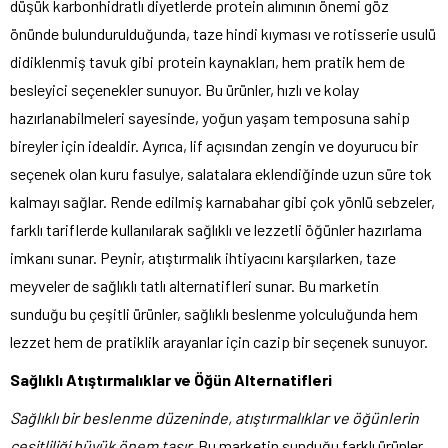
düşük karbonhidratlı diyetlerde protein alımının önemi göz
önünde bulundurulduğunda, taze hindi kıyması ve rotisserie usulü
didiklenmiş tavuk gibi protein kaynakları, hem pratik hem de
besleyici seçenekler sunuyor. Bu ürünler, hızlı ve kolay
hazırlanabilmeleri sayesinde, yoğun yaşam temposuna sahip
bireyler için idealdir. Ayrıca, lif açısından zengin ve doyurucu bir
seçenek olan kuru fasulye, salatalara eklendiğinde uzun süre tok
kalmayı sağlar. Rende edilmiş karnabahar gibi çok yönlü sebzeler,
farklı tariflerde kullanılarak sağlıklı ve lezzetli öğünler hazırlama
imkanı sunar. Peynir, atıştırmalık ihtiyacını karşılarken, taze
meyveler de sağlıklı tatlı alternatifleri sunar. Bu marketin
sunduğu bu çeşitli ürünler, sağlıklı beslenme yolculuğunda hem
lezzet hem de pratiklik arayanlar için cazip bir seçenek sunuyor.
Sağlıklı Atıştırmalıklar ve Öğün Alternatifleri
Sağlıklı bir beslenme düzeninde, atıştırmalıklar ve öğünlerin
çeşitliliği büyük önem taşır.
Bu marketin sunduğu farklı ürünler,