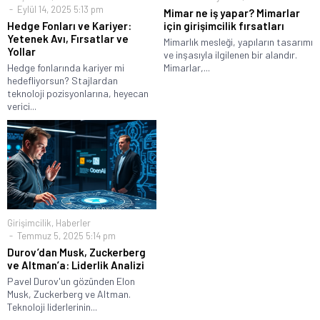
Eylül 14, 2025 5:13 pm
Mimar ne iş yapar? Mimarlar
Hedge Fonları ve Kariyer:
için girişimcilik fırsatları
Yetenek Avı, Fırsatlar ve
Mimarlık mesleği, yapıların tasarımı
Yollar
ve inşasıyla ilgilenen bir alandır.
Hedge fonlarında kariyer mi
Mimarlar,...
hedefliyorsun? Stajlardan
teknoloji pozisyonlarına, heyecan
verici...
Girişimcilik
,
Haberler
Temmuz 5, 2025 5:14 pm
Durov’dan Musk, Zuckerberg
ve Altman’a: Liderlik Analizi
Pavel Durov'un gözünden Elon
Musk, Zuckerberg ve Altman.
Teknoloji liderlerinin...