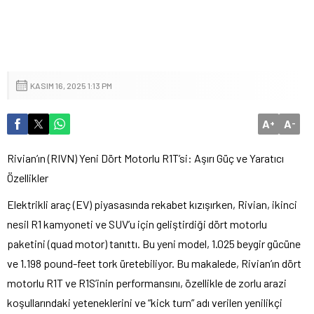
KASIM 16, 2025 1:13 PM
A
A
+
-
Rivian’ın (RIVN) Yeni Dört Motorlu R1T’si: Aşırı Güç ve Yaratıcı
Özellikler
Elektrikli araç (EV) piyasasında rekabet kızışırken, Rivian, ikinci
nesil R1 kamyoneti ve SUV’u için geliştirdiği dört motorlu
paketini (quad motor) tanıttı. Bu yeni model, 1.025 beygir gücüne
ve 1.198 pound-feet tork üretebiliyor. Bu makalede, Rivian’ın dört
motorlu R1T ve R1S’inin performansını, özellikle de zorlu arazi
koşullarındaki yeteneklerini ve “kick turn” adı verilen yenilikçi