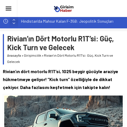
Hindistan’da Mahsur Kalan F-35B: Jeopolitik Sonuçları
Yapay Zeka Destekli Asistanlar: Elon Musk’tan Romantik Bir
Hamle mi?
Rivian’ın Dört Motorlu R1T’si: Güç,
Girişimcilik ve Yaşam Tarzı: Şehir Değişiminin Nedenleri ve
Kick Turn ve Gelecek
Etkileri
Anasayfa
»
Girişimcilik
»
Rivian’ın Dört Motorlu R1T’si: Güç, Kick Turn ve
YZ ile Tüketici Girişimciliği: Yeni Sosyal Bağlantılar
Gelecek
Girişimciler İçin MYK Belgeli Personel İstihdamı Neden Artık
Rivian’ın dört motorlu R1T’si, 1025 beygir gücüyle araziye
Bir Tercih Değil, Zorunluluk?
hükmetmeye geliyor! “Kick turn” özelliğiyle de dikkat
çekiyor. Daha fazlasını keşfetmek için takipte kalın!