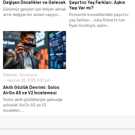
Değişen Öncelikler ve Gelecek
Şaşırtıcı Yaş Farkları: Aşkın
Yaşı Var mı?
Günümüz gençleri için ehliyet almak
artık değişen bir anlam taşıyor....
Romantik komedilerdeki şaşırtıcı
yaş farkları... Julia Roberts'tan
Ryan Gosling'e, aşkın...
Haberler
,
İnovasyon
Haziran 28, 2025 11:57 pm
Akıllı Gözlük Devrimi: Solos
AirGo A5 ve V2 İncelemesi
Solos akıllı gözlükleriyle geleceğe
yolculuk! AirGo A5 ve V2
modelleri,...