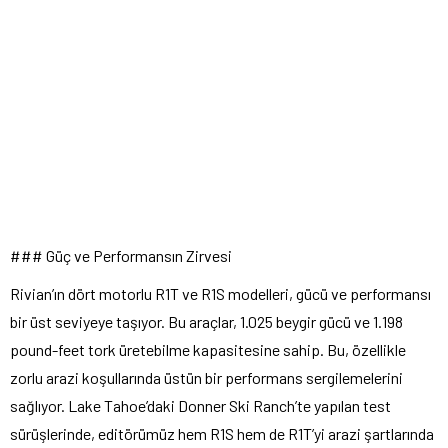
### Güç ve Performansın Zirvesi
Rivian’ın dört motorlu R1T ve R1S modelleri, gücü ve performansı
bir üst seviyeye taşıyor. Bu araçlar, 1.025 beygir gücü ve 1.198
pound-feet tork üretebilme kapasitesine sahip. Bu, özellikle
zorlu arazi koşullarında üstün bir performans sergilemelerini
sağlıyor. Lake Tahoe’daki Donner Ski Ranch’te yapılan test
sürüşlerinde, editörümüz hem R1S hem de R1T’yi arazi şartlarında