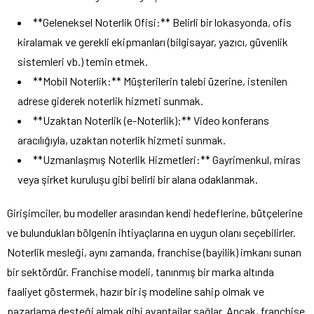
**Geleneksel Noterlik Ofisi:** Belirli bir lokasyonda, ofis
kiralamak ve gerekli ekipmanları (bilgisayar, yazıcı, güvenlik
sistemleri vb.) temin etmek.
**Mobil Noterlik:** Müşterilerin talebi üzerine, istenilen
adrese giderek noterlik hizmeti sunmak.
**Uzaktan Noterlik (e-Noterlik):** Video konferans
aracılığıyla, uzaktan noterlik hizmeti sunmak.
**Uzmanlaşmış Noterlik Hizmetleri:** Gayrimenkul, miras
veya şirket kuruluşu gibi belirli bir alana odaklanmak.
Girişimciler, bu modeller arasından kendi hedeflerine, bütçelerine
ve bulundukları bölgenin ihtiyaçlarına en uygun olanı seçebilirler.
Noterlik mesleği, aynı zamanda, franchise (bayilik) imkanı sunan
bir sektördür. Franchise modeli, tanınmış bir marka altında
faaliyet göstermek, hazır bir iş modeline sahip olmak ve
pazarlama desteği almak gibi avantajlar sağlar. Ancak, franchise