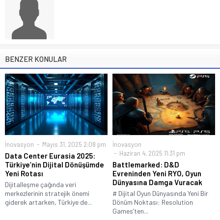
BENZER KONULAR
İnovasyon
Mayıs 31, 2025 2:08 pm
İnovasyon
Haziran 4, 2025 11:31 pm
Data Center Eurasia 2025:
Türkiye’nin Dijital Dönüşümde
Battlemarked: D&D
Yeni Rotası
Evreninden Yeni RYO, Oyun
Dünyasına Damga Vuracak
Dijitalleşme çağında veri
merkezlerinin stratejik önemi
# Dijital Oyun Dünyasında Yeni Bir
giderek artarken, Türkiye de...
Dönüm Noktası: Resolution
Games’ten...