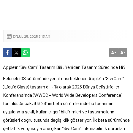
EYLÜL 25, 2025 3:13 AM
A
A
+
-
Apple’ın “Sıvı Cam” Tasarım Dili: Yeniden Tasarım Sürecinde Mi?
Gelecek iOS sürümünde yer alması beklenen Apple’ın “Sıvı Cam”
(Liquid Glass) tasarım dili, ilk olarak 2025 Dünya Geliştiriciler
Konferansı’nda (WWDC – World Wide Developers Conference)
tanıtıldı. Ancak, iOS 26’nın beta sürümlerinde bu tasarımın
uygulanma şekli, kullanıcı geri bildirimleri ve tasarımcıların
görüşleri doğrultusunda değişiklik gösteriyor. İlk beta sürümünde
şeffaflık vurgusuyla öne çıkan “Sıvı Cam”, okunabilirlik sorunları