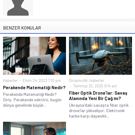
BENZER KONULAR
Haberler
Ekim 24, 2023 7:10 pm
Girişimcilik
,
Haberler
Temmuz 25, 2025 9:14 am
Perakende Matematiği Nedir?
Fiber Optik Drone’lar: Savaş
Perakende Matematiği Nedir?
Alanında Yeni Bir Çağ mı?
Giriş: Perakende sektörü, bugün
dünya genelinde büyük...
Ukrayna'daki savaşta fiber optik
drone'lar yükseliyor: Elektronik
harbe karşı dayanıklı...