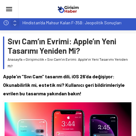
Hindistan’da Mahsur Kalan F-35B: Jeopolitik Sonuçları
Yapay Zeka Destekli Asistanlar: Elon Musk’tan Romantik Bir
Hamle mi?
Sıvı Cam’ın Evrimi: Apple’ın Yeni
Girişimcilik ve Yaşam Tarzı: Şehir Değişiminin Nedenleri ve
Tasarımı Yeniden Mi?
Etkileri
Anasayfa
»
Girişimcilik
»
Sıvı Cam’ın Evrimi: Apple’ın Yeni Tasarımı Yeniden
YZ ile Tüketici Girişimciliği: Yeni Sosyal Bağlantılar
Mi?
Girişimciler İçin MYK Belgeli Personel İstihdamı Neden Artık
Apple’ın “Sıvı Cam” tasarım dili, iOS 26’da değişiyor:
Bir Tercih Değil, Zorunluluk?
Okunabilirlik mi, estetik mi? Kullanıcı geri bildirimleriyle
evrilen bu tasarıma yakından bakın!