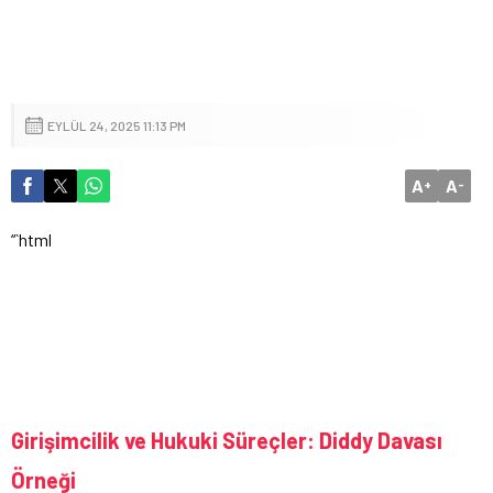
EYLÜL 24, 2025 11:13 PM
A
A
+
-
“`html
Girişimcilik ve Hukuki Süreçler: Diddy Davası
Örneği