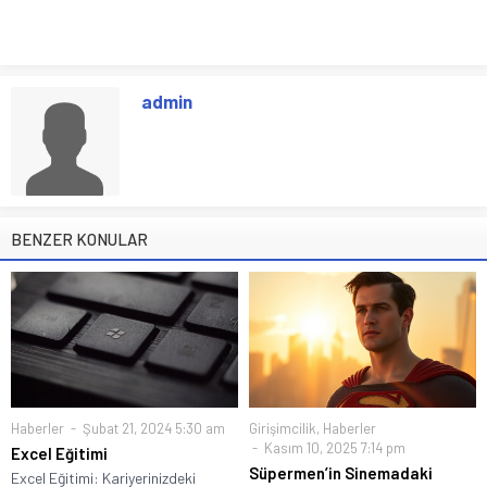
admin
BENZER KONULAR
Haberler
Şubat 21, 2024 5:30 am
Girişimcilik
,
Haberler
Kasım 10, 2025 7:14 pm
Excel Eğitimi
Süpermen’in Sinemadaki
Excel Eğitimi: Kariyerinizdeki