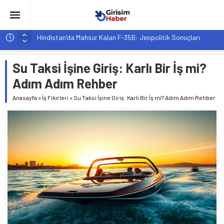
Hindistan’da Mahsur Kalan F-35B: Jeopolitik Sonuçları
Yapay Zeka Destekli Asistanlar: Elon Musk’tan Romantik Bir
Hamle mi?
Su Taksi İşine Giriş: Karlı Bir İş mi?
Girişimcilik ve Yaşam Tarzı: Şehir Değişiminin Nedenleri ve
Etkileri
Adım Adım Rehber
YZ ile Tüketici Girişimciliği: Yeni Sosyal Bağlantılar
Anasayfa
»
İş Fikirleri
»
Su Taksi İşine Giriş: Karlı Bir İş mi? Adım Adım Rehber
Girişimciler İçin MYK Belgeli Personel İstihdamı Neden Artık
Bir Tercih Değil, Zorunluluk?