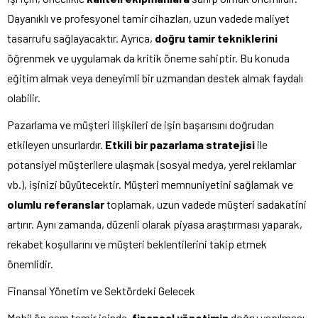
Dayanıklı ve profesyonel tamir cihazları, uzun vadede maliyet
tasarrufu sağlayacaktır. Ayrıca,
doğru tamir tekniklerini
öğrenmek ve uygulamak da kritik öneme sahiptir. Bu konuda
eğitim almak veya deneyimli bir uzmandan destek almak faydalı
olabilir.
Pazarlama ve müşteri ilişkileri de işin başarısını doğrudan
etkileyen unsurlardır.
Etkili bir pazarlama stratejisi
ile
potansiyel müşterilere ulaşmak (sosyal medya, yerel reklamlar
vb.), işinizi büyütecektir. Müşteri memnuniyetini sağlamak ve
olumlu referanslar
toplamak, uzun vadede müşteri sadakatini
artırır. Aynı zamanda, düzenli olarak piyasa araştırması yaparak,
rekabet koşullarını ve müşteri beklentilerini takip etmek
önemlidir.
Finansal Yönetim ve Sektördeki Gelecek
Mobil ön cam tamir işinde,
finansal yönetimin
doğru yapılması