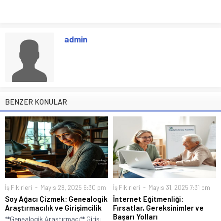
admin
BENZER KONULAR
İş Fikirleri
Mayıs 28, 2025 6:30 pm
İş Fikirleri
Mayıs 31, 2025 7:31 pm
Soy Ağacı Çizmek: Genealogik
İnternet Eğitmenliği:
Araştırmacılık ve Girişimcilik
Fırsatlar, Gereksinimler ve
Başarı Yolları
**Genealogik Araştırmacı** Giriş: