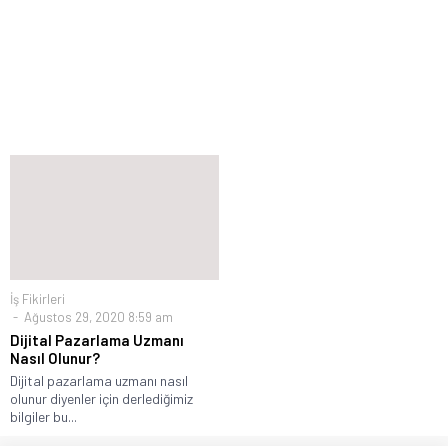
İş Fikirleri
Ağustos 29, 2020 8:59 am
Dijital Pazarlama Uzmanı
Nasıl Olunur?
Dijital pazarlama uzmanı nasıl
olunur diyenler için derlediğimiz
bilgiler bu...