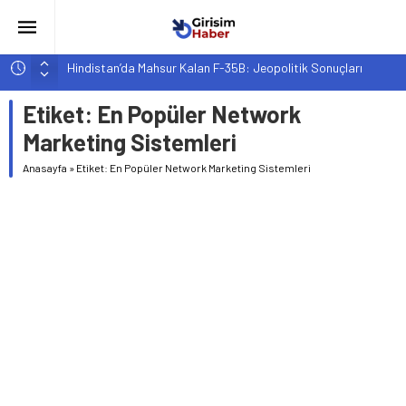
Hindistan’da Mahsur Kalan F-35B: Jeopolitik Sonuçları
Yapay Zeka Destekli Asistanlar: Elon Musk’tan Romantik Bir
Etiket:
En Popüler Network
Hamle mi?
Marketing Sistemleri
Girişimcilik ve Yaşam Tarzı: Şehir Değişiminin Nedenleri ve
Etkileri
Anasayfa
»
Etiket: En Popüler Network Marketing Sistemleri
YZ ile Tüketici Girişimciliği: Yeni Sosyal Bağlantılar
Girişimciler İçin MYK Belgeli Personel İstihdamı Neden Artık
Bir Tercih Değil, Zorunluluk?