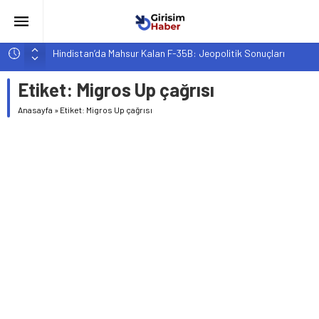
Hindistan’da Mahsur Kalan F-35B: Jeopolitik Sonuçları
Yapay Zeka Destekli Asistanlar: Elon Musk’tan Romantik Bir
Etiket:
Migros Up çağrısı
Hamle mi?
Girişimcilik ve Yaşam Tarzı: Şehir Değişiminin Nedenleri ve
Anasayfa
»
Etiket: Migros Up çağrısı
Etkileri
YZ ile Tüketici Girişimciliği: Yeni Sosyal Bağlantılar
Girişimciler İçin MYK Belgeli Personel İstihdamı Neden Artık
Bir Tercih Değil, Zorunluluk?