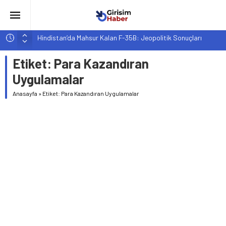
Hindistan’da Mahsur Kalan F-35B: Jeopolitik Sonuçları
Yapay Zeka Destekli Asistanlar: Elon Musk’tan Romantik Bir
Etiket:
Para Kazandıran
Hamle mi?
Uygulamalar
Girişimcilik ve Yaşam Tarzı: Şehir Değişiminin Nedenleri ve
Etkileri
Anasayfa
»
Etiket: Para Kazandıran Uygulamalar
YZ ile Tüketici Girişimciliği: Yeni Sosyal Bağlantılar
Girişimciler İçin MYK Belgeli Personel İstihdamı Neden Artık
Bir Tercih Değil, Zorunluluk?