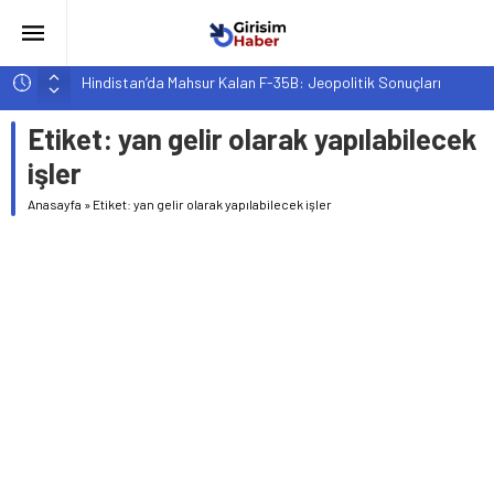
Hindistan’da Mahsur Kalan F-35B: Jeopolitik Sonuçları
Yapay Zeka Destekli Asistanlar: Elon Musk’tan Romantik Bir
Etiket:
yan gelir olarak yapılabilecek
Hamle mi?
işler
Girişimcilik ve Yaşam Tarzı: Şehir Değişiminin Nedenleri ve
Etkileri
Anasayfa
»
Etiket: yan gelir olarak yapılabilecek işler
YZ ile Tüketici Girişimciliği: Yeni Sosyal Bağlantılar
Girişimciler İçin MYK Belgeli Personel İstihdamı Neden Artık
Bir Tercih Değil, Zorunluluk?