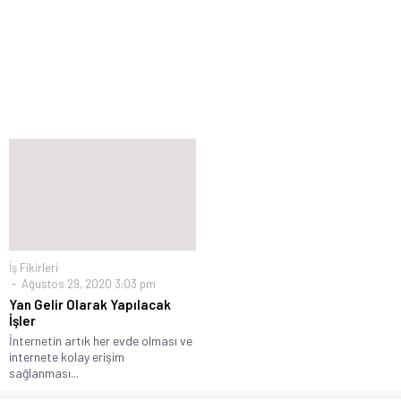
İş Fikirleri
Ağustos 29, 2020 3:03 pm
Yan Gelir Olarak Yapılacak
İşler
İnternetin artık her evde olması ve
internete kolay erişim
sağlanması...