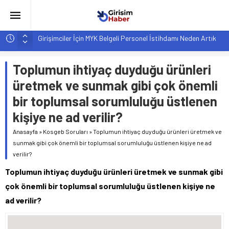
Girişimciler İçin MYK Belgeli Personel İstihdamı Neden Artık
Bir Tercih Değil, Zorunluluk?
Hindistan’da Mahsur Kalan F-35B: Jeopolitik Sonuçları
Toplumun ihtiyaç duyduğu ürünleri
Yapay Zeka Destekli Asistanlar: Elon Musk’tan Romantik Bir
üretmek ve sunmak gibi çok önemli
Hamle mi?
bir toplumsal sorumluluğu üstlenen
Girişimcilik ve Yaşam Tarzı: Şehir Değişiminin Nedenleri ve
Etkileri
kişiye ne ad verilir?
YZ ile Tüketici Girişimciliği: Yeni Sosyal Bağlantılar
Anasayfa
»
Kosgeb Soruları
»
Toplumun ihtiyaç duyduğu ürünleri üretmek ve
sunmak gibi çok önemli bir toplumsal sorumluluğu üstlenen kişiye ne ad
verilir?
Toplumun ihtiyaç duyduğu ürünleri üretmek ve sunmak gibi
çok önemli bir toplumsal sorumluluğu üstlenen kişiye ne
ad verilir?