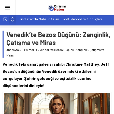
Hindistan’da Mahsur Kalan F-35B: Jeopolitik Sonuçları
Yapay Zeka Destekli Asistanlar: Elon Musk’tan Romantik Bir
Hamle mi?
Venedik’te Bezos Düğünü: Zenginlik,
Girişimcilik ve Yaşam Tarzı: Şehir Değişiminin Nedenleri ve
Çatışma ve Miras
Etkileri
Anasayfa
»
Girişimcilik
»
Venedik’te Bezos Düğünü: Zenginlik, Çatışma ve
YZ ile Tüketici Girişimciliği: Yeni Sosyal Bağlantılar
Miras
Girişimciler İçin MYK Belgeli Personel İstihdamı Neden Artık
Venedik’teki sanat galerisi sahibi Christine Matthey, Jeff
Bir Tercih Değil, Zorunluluk?
Bezos’un düğününün Venedik üzerindeki etkilerini
sorguluyor. Şehrin geleceği ve eşitsizlik üzerine
düşüncelerini dinleyin!