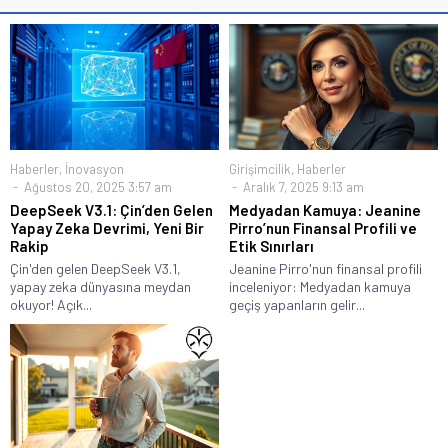
Haberler
,
İnovasyon
Girişimcilik
,
Haberler
Ağustos 20, 2025 3:57 am
Aralık 7, 2025 9:13 am
DeepSeek V3.1: Çin’den Gelen
Medyadan Kamuya: Jeanine
Yapay Zeka Devrimi, Yeni Bir
Pirro’nun Finansal Profili ve
Rakip
Etik Sınırları
Çin'den gelen DeepSeek V3.1,
Jeanine Pirro'nun finansal profili
yapay zeka dünyasına meydan
inceleniyor: Medyadan kamuya
okuyor! Açık...
geçiş yapanların gelir...