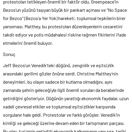
protestoları tetikleyen önemli bir faktör oldu. Greenpeace’in
Bezos’un yüzünü taşıyan büyük bir pankart açması ve “No Space
for Bezos” (Bezos’a Yer Yok) hareketi, toplumsal tepkilerin birer
yansıması. Matthey, bu protestoları düzenleyenlerin cesaretini
takdir ediyor ve polis müdahalesi riskine rağmen fikirlerini ifade
etmelerini önemli buluyor.
Sonuç
Jeff Bezos’un Venedik’teki düğünü, zenginlik ve eşitsizlik
arasındaki gerilimi gözler önüne serdi. Christine Matthey’nin
deneyimleri, bu olayın sadece bir kutlama olmadığını, aynı
zamanda şehrin geleceğiyle ilgili önemli soruları da beraberinde
getirdiğini gösteriyor. Düğünün yarattığı ekonomik faydalar, uzun
vadeli çevresel etkiler ve toplumsal eşitsizlikler karşısında
sorgulanır hale geldi. Protestolar ve farklı görüşler, Venedik’in
kimliği ve geleceği üzerine devam eden bir tartışmanın parçası.
Bu olay, turizmin getirdiği ekonomik kalkınmanın yanı sıra, tarihi