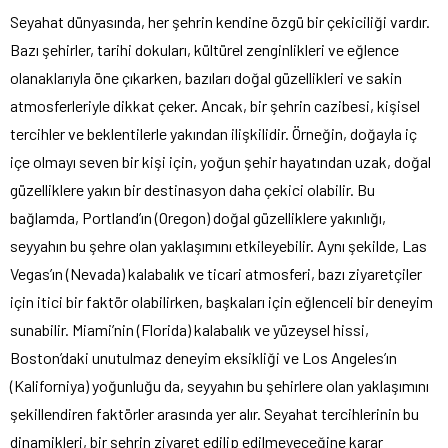
Seyahat dünyasında, her şehrin kendine özgü bir çekiciliği vardır.
Bazı şehirler, tarihi dokuları, kültürel zenginlikleri ve eğlence
olanaklarıyla öne çıkarken, bazıları doğal güzellikleri ve sakin
atmosferleriyle dikkat çeker. Ancak, bir şehrin cazibesi, kişisel
tercihler ve beklentilerle yakından ilişkilidir. Örneğin, doğayla iç
içe olmayı seven bir kişi için, yoğun şehir hayatından uzak, doğal
güzelliklere yakın bir destinasyon daha çekici olabilir. Bu
bağlamda, Portland’ın (Oregon) doğal güzelliklere yakınlığı,
seyyahın bu şehre olan yaklaşımını etkileyebilir. Aynı şekilde, Las
Vegas’ın (Nevada) kalabalık ve ticari atmosferi, bazı ziyaretçiler
için itici bir faktör olabilirken, başkaları için eğlenceli bir deneyim
sunabilir. Miami’nin (Florida) kalabalık ve yüzeysel hissi,
Boston’daki unutulmaz deneyim eksikliği ve Los Angeles’ın
(Kaliforniya) yoğunluğu da, seyyahın bu şehirlere olan yaklaşımını
şekillendiren faktörler arasında yer alır. Seyahat tercihlerinin bu
dinamikleri, bir şehrin ziyaret edilip edilmeyeceğine karar