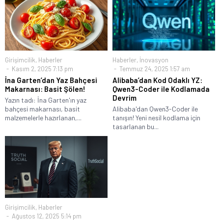
Girişimcilik
,
Haberler
Haberler
,
İnovasyon
Kasım 2, 2025 7:13 pm
Temmuz 24, 2025 1:57 am
İna Garten’dan Yaz Bahçesi
Alibaba’dan Kod Odaklı YZ:
Makarnası: Basit Şölen!
Qwen3-Coder ile Kodlamada
Devrim
Yazın tadı: İna Garten'ın yaz
bahçesi makarnası, basit
Alibaba'dan Qwen3-Coder ile
malzemelerle hazırlanan,...
tanışın! Yeni nesil kodlama için
tasarlanan bu...
Girişimcilik
,
Haberler
Ağustos 12, 2025 5:14 pm