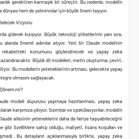
nlık gerektiren karmaşık bir süreçtir. Bu nedenle, modelin
 dünyası hem de yatırımcılar için büyük önem taşıyor.
Gelecek Vizyonu
da giderek kızışıyor. Büyük teknoloji şirketlerinin yanı sıra,
bu alanda önemli adımlar atıyor. Yeni bir Claude modelinin
bu rekabetteki konumunu güçlendirecek ve yapay zeka
 kazandıracaktır. Büyük dil modelleri, metin oluşturma, çeviri,
iliyor. Bu modellerin yeteneklerinin artması, gelecekte yapay
ntegre olmasını sağlayacak.
r Dönem mi?
Claude modeli duyurusu yapmaya hazırlanması, yapay zeka
arak karşımıza çıkıyor. Sızıntılar ve spekülasyonlar, modelin
laude ailesinin yeteneklerini daha da ileriye taşıyabileceğini
gibi özelliklere sahip olduğu, maliyeti, lisans koşulları ve
şmedi. Bu detayların açıklanmasıyla birlikte, yapay zeka