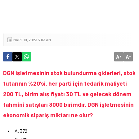
MART 10, 2023 5:03 AM
A
A
+
-
DGN işletmesinin stok bulundurma giderleri, stok
tutarının %20’si, her parti için tedarik maliyeti
200 TL, birim alış fiyatı 30 TL ve gelecek dönem
tahmini satışları 3000 birimdir. DGN işletmesinin
ekonomik sipariş miktarı ne olur?
A. 372