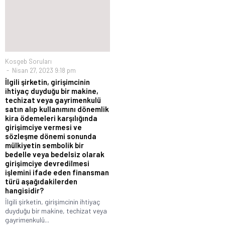
Kosgeb Soruları
Nisan 27, 2023 9:18 pm
İlgili şirketin, girişimcinin
ihtiyaç duyduğu bir makine,
techizat veya gayrimenkulü
satın alıp kullanımını dönemlik
kira ödemeleri karşılığında
girişimciye vermesi ve
sözleşme dönemi sonunda
mülkiyetin sembolik bir
bedelle veya bedelsiz olarak
girişimciye devredilmesi
işlemini ifade eden finansman
türü aşağıdakilerden
hangisidir?
İlgili şirketin, girişimcinin ihtiyaç
duyduğu bir makine, techizat veya
gayrimenkulü...