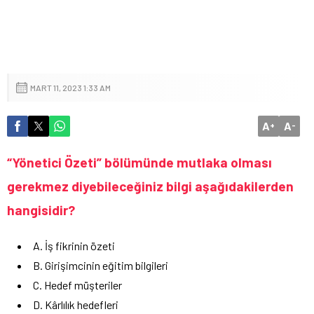
MART 11, 2023 1:33 AM
A
A
+
-
“Yönetici Özeti” bölümünde mutlaka olması
gerekmez diyebileceğiniz bilgi aşağıdakilerden
hangisidir?
A. İş fikrinin özeti
B. Girişimcinin eğitim bilgileri
C. Hedef müşteriler
D. Kârlılık hedefleri