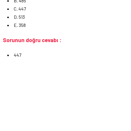
B. 485
C. 447
D. 513
E. 358
Sorunun doğru cevabı :
447