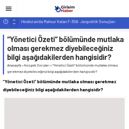
Hindistan’da Mahsur Kalan F-35B: Jeopolitik Sonuçları
Yapay Zeka Destekli Asistanlar: Elon Musk’tan Romantik Bir
Hamle mi?
“Yönetici Özeti” bölümünde mutlaka
Girişimcilik ve Yaşam Tarzı: Şehir Değişiminin Nedenleri ve
olması gerekmez diyebileceğiniz
Etkileri
bilgi aşağıdakilerden hangisidir?
YZ ile Tüketici Girişimciliği: Yeni Sosyal Bağlantılar
Anasayfa
»
Kosgeb Soruları
»
“Yönetici Özeti” bölümünde mutlaka olması
Girişimciler İçin MYK Belgeli Personel İstihdamı Neden Artık
gerekmez diyebileceğiniz bilgi aşağıdakilerden hangisidir?
Bir Tercih Değil, Zorunluluk?
“Yönetici Özeti” bölümünde mutlaka olması gerekmez
diyebileceğiniz bilgi aşağıdakilerden hangisidir?