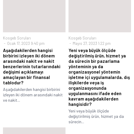
Kosgeb Soruları
Kosgeb Soruları
Ocak 17, 2023 9:40 pm
Mayıs 27, 2023 1:22 pm
Aşağıdakilerden hangisi
Yeni veya büyük ölçüde
birbirini izleyen iki dönem
değiştirilmiş ürün, hizmet ya
arasındaki nakit ve nakit
da sürecin bir pazarlama
benzerlerinin tutarlarındaki
yönteminin ya da
değişimi açıklamayı
organizasyonel yöntemin
amaçlayan bir finansal
işletme içi uygulamalarda, dış
tablodur?
ilişkilerde veya iş
organizasyonunda
Aşağıdakilerden hangisi birbirini
uygulanmasını ifade eden
izleyen iki dönem arasındaki nakit
kavram aşağıdakilerden
ve nakit...
hangisidir?
Yeni veya büyük ölçüde
değiştirilmiş ürün, hizmet ya da
sürecin...