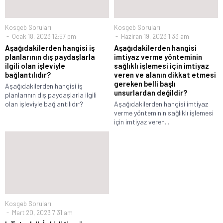
Kosgeb Soruları
Kosgeb Soruları
Ocak 18, 2023 12:57 pm
Haziran 19, 2023 1:33 am
Aşağıdakilerden hangisi iş
Aşağıdakilerden hangisi
planlarının dış paydaşlarla
imtiyaz verme yönteminin
ilgili olan işleviyle
sağlıklı işlemesi için imtiyaz
bağlantılıdır?
veren ve alanın dikkat etmesi
gereken belli başlı
Aşağıdakilerden hangisi iş
unsurlardan değildir?
planlarının dış paydaşlarla ilgili
olan işleviyle bağlantılıdır?
Aşağıdakilerden hangisi imtiyaz
verme yönteminin sağlıklı işlemesi
için imtiyaz veren...
Kosgeb Soruları
Mart 20, 2023 7:31 am