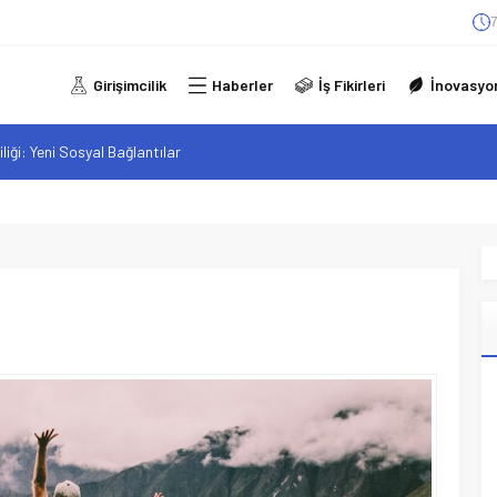
7
Girişimcilik
Haberler
İş Fikirleri
İnovasyo
iliği: Yeni Sosyal Bağlantılar
elgeli Personel İstihdamı Neden Artık Bir Tercih Değil, Zorunluluk?
alan F-35B: Jeopolitik Sonuçları
sistanlar: Elon Musk’tan Romantik Bir Hamle mi?
arzı: Şehir Değişiminin Nedenleri ve Etkileri