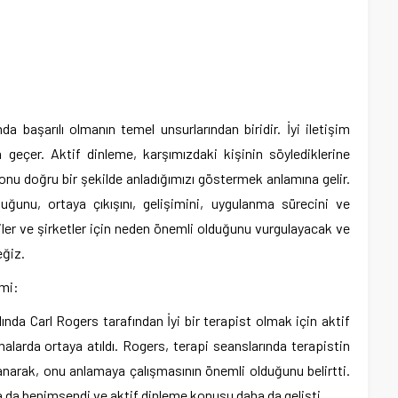
 başarılı olmanın temel unsurlarından biridir. İyi iletişim
 geçer. Aktif dinleme, karşımızdaki kişinin söylediklerine
onu doğru bir şekilde anladığımızı göstermek anlamına gelir.
ğunu, ortaya çıkışını, gelişimini, uygulanma sürecini ve
ciler ve şirketler için neden önemli olduğunu vurgulayacak ve
eğiz.
imi:
lında Carl Rogers tarafından İyi bir terapist olmak için aktif
alarda ortaya atıldı. Rogers, terapi seanslarında terapistin
narak, onu anlamaya çalışmasının önemli olduğunu belirtti.
a da benimsendi ve aktif dinleme konusu daha da gelişti.