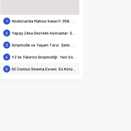
1
Hindistan’da Mahsur Kalan F-35B: Jeopolitik Sonuçları
2
Yapay Zeka Destekli Asistanlar: Elon Musk’tan Romantik Bir Hamle mi?
3
Girişimcilik ve Yaşam Tarzı: Şehir Değişiminin Nedenleri ve Etkileri
4
YZ ile Tüketici Girişimciliği: Yeni Sosyal Bağlantılar
5
DC Comics Sinema Evreni: En Kötülerden En İyilerine Bir Bakış