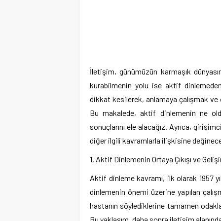
İletişim, günümüzün karmaşık dünyasında
kurabilmenin yolu ise aktif dinlemeden
dikkat kesilerek, anlamaya çalışmak ve 
Bu makalede, aktif dinlemenin ne oldu
sonuçlarını ele alacağız. Ayrıca, girişim
diğer ilgili kavramlarla ilişkisine değinec
1. Aktif Dinlemenin Ortaya Çıkışı ve Geliş
Aktif dinleme kavramı, ilk olarak 1957 yı
dinlemenin önemi üzerine yapılan çalışm
hastanın söylediklerine tamamen odakla
Bu yaklaşım, daha sonra iletişim alanınd