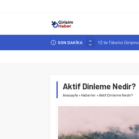
SON DAKİKA
YZ ile Tüketici Girişimc
Girişimciler İçin MYK B
Hindistan’da Mahsur K
Yapay Zeka Destekli A
Girişimcilik ve Yaşam T
Aktif Dinleme Nedir?
Anasayfa
»
Haberler
»
Aktif Dinleme Nedir?