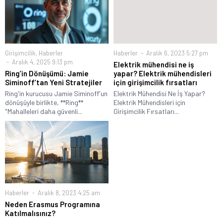
Girişimcilik
,
Haberler
Haberler
Aralık 6, 2023 5:27 pm
Aralık 4, 2025 9:13 pm
Elektrik mühendisi ne iş
Ring’in Dönüşümü: Jamie
yapar? Elektrik mühendisleri
Siminoff’tan Yeni Stratejiler
için girişimcilik fırsatları
Ring'in kurucusu Jamie Siminoff'un
Elektrik Mühendisi Ne İş Yapar?
dönüşüyle birlikte, **Ring**
Elektrik Mühendisleri için
"Mahalleleri daha güvenli...
Girişimcilik Fırsatları...
Haberler
Aralık 8, 2023 4:25 am
Neden Erasmus Programına
Katılmalısınız?