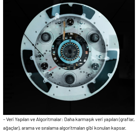
– Veri Yapıları ve Algoritmalar: Daha karmaşık veri yapıları (graflar,
ağaçlar), arama ve sıralama algoritmaları gibi konuları kapsar.