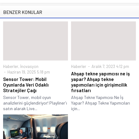
BENZER KONULAR
Haberler
,
İnovasyon
Haberler
Aralık 7, 2023 4:12 pm
Haziran 19, 2025 5:18 pm
Ahşap tekne yapımcısı ne iş
Sensor Tower: Mobil
yapar? Ahşap tekne
Oyunlarda Veri Odaklı
yapımcıları için girişimcilik
Stratejiler Çağı
fırsatları
Sensor Tower, mobil oyun
Ahşap Tekne Yapımcısı Ne İş
analizlerini güçlendiriyor! Playliner'ı
Yapar? Ahşap Tekne Yapımcıları
satın alarak Live...
için...