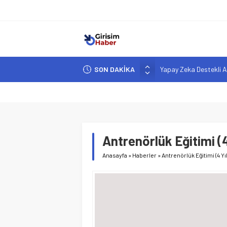
SON DAKİKA
Yapay Zeka Destekli A
Girişimcilik ve Yaşam T
YZ ile Tüketici Girişimc
Girişimciler İçin MYK B
Hindistan’da Mahsur K
Antrenörlük Eğitimi (4
Anasayfa
»
Haberler
»
Antrenörlük Eğitimi (4 Yı