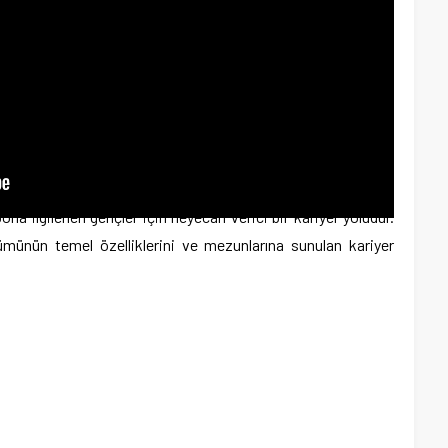
orla ilgilenen gençler için heyecan verici bir kariyer yoludur.
münün temel özelliklerini ve mezunlarına sunulan kariyer