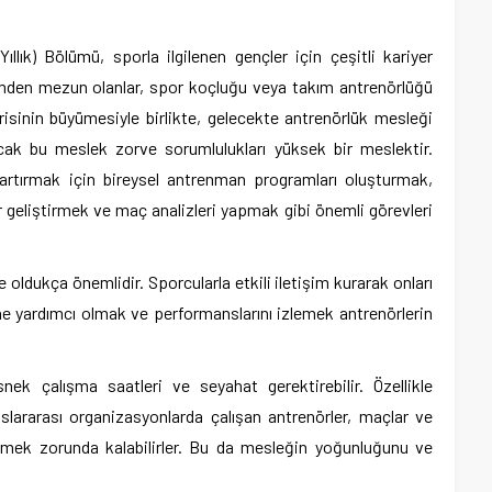
llık) Bölümü, sporla ilgilenen gençler için çeşitli kariyer
lümden mezun olanlar, spor koçluğu veya takım antrenörlüğü
strisinin büyümesiyle birlikte, gelecekte antrenörlük mesleği
cak bu meslek zorve sorumlulukları yüksek bir meslektir.
 artırmak için bireysel antrenman programları oluşturmak,
r geliştirmek ve maç analizleri yapmak gibi önemli görevleri
de oldukça önemlidir. Sporcularla etkili iletişim kurarak onları
ne yardımcı olmak ve performanslarını izlemek antrenörlerin
k çalışma saatleri ve seyahat gerektirebilir. Özellikle
slararası organizasyonlarda çalışan antrenörler, maçlar ve
etmek zorunda kalabilirler. Bu da mesleğin yoğunluğunu ve