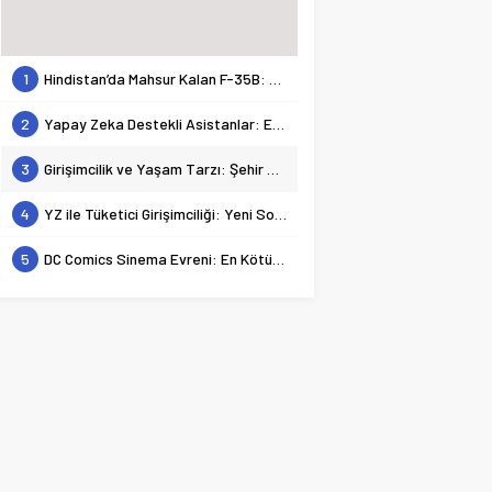
1
Hindistan’da Mahsur Kalan F-35B: Jeopolitik Sonuçları
2
Yapay Zeka Destekli Asistanlar: Elon Musk’tan Romantik Bir Hamle mi?
3
Girişimcilik ve Yaşam Tarzı: Şehir Değişiminin Nedenleri ve Etkileri
4
YZ ile Tüketici Girişimciliği: Yeni Sosyal Bağlantılar
5
DC Comics Sinema Evreni: En Kötülerden En İyilerine Bir Bakış