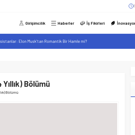
Girişimcilik
Haberler
İş Fikirleri
İnovasyo
sistanlar: Elon Musk’tan Romantik Bir Hamle mi?
arzı: Şehir Değişiminin Nedenleri ve Etkileri
iliği: Yeni Sosyal Bağlantılar
elgeli Personel İstihdamı Neden Artık Bir Tercih Değil, Zorunluluk?
alan F-35B: Jeopolitik Sonuçları
 Yıllık) Bölümü
llık) Bölümü