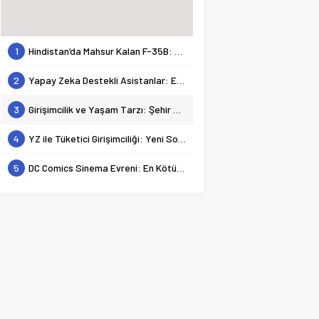
1
Hindistan’da Mahsur Kalan F-35B: Jeopolitik Sonuçları
2
Yapay Zeka Destekli Asistanlar: Elon Musk’tan Romantik Bir Hamle mi?
3
Girişimcilik ve Yaşam Tarzı: Şehir Değişiminin Nedenleri ve Etkileri
4
YZ ile Tüketici Girişimciliği: Yeni Sosyal Bağlantılar
5
DC Comics Sinema Evreni: En Kötülerden En İyilerine Bir Bakış