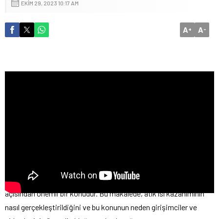
EKIM 29, 2023 10:17 AM
A
A
+
-
Atık ısıların kazanımı, enerji verimliliği ve sürdürülebilirlik
açısından önemli bir konudur. Bu makalede, atık ısı kazanımının
nasıl gerçekleştirildiğini ve bu konunun neden girişimciler ve