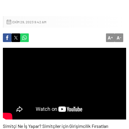
EKIM 29, 2023 9:42 AM
A
A
+
-
Simitçi Ne İş Yapar? Simitçiler için Girişimcilik Fırsatları