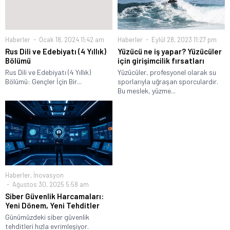
Haberler
Ocak 18, 2024 11:42 am
Haberler
Eylül 28, 2023 11:27 pm
Rus Dili ve Edebiyatı (4 Yıllık)
Yüzücü ne iş yapar? Yüzücüler
Bölümü
için girişimcilik fırsatları
Rus Dili ve Edebiyatı (4 Yıllık)
Yüzücüler, profesyonel olarak su
Bölümü: Gençler İçin Bir...
sporlarıyla uğraşan sporculardır.
Bu meslek, yüzme...
Haberler
,
İnovasyon
Ağustos 30, 2025 5:58 am
Siber Güvenlik Harcamaları:
Yeni Dönem, Yeni Tehditler
Günümüzdeki siber güvenlik
tehditleri hızla evrimleşiyor.