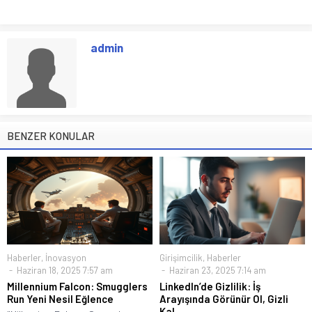
admin
BENZER KONULAR
Haberler
,
İnovasyon
Girişimcilik
,
Haberler
Haziran 18, 2025 7:57 am
Haziran 23, 2025 7:14 am
Millennium Falcon: Smugglers
LinkedIn’de Gizlilik: İş
Run Yeni Nesil Eğlence
Arayışında Görünür Ol, Gizli
Kal