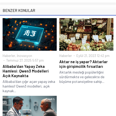
BENZER KONULAR
Haberler
,
İnovasyon
Haberler
Eylül 21, 2023 12:42 pm
Temmuz 27, 2025 5:57 pm
Aktar ne iş yapar? Aktarlar
Alibaba’dan Yapay Zeka
için girişimcilik fırsatları
Hamlesi: Qwen3 Modelleri
Aktarlık mesleği popülerliğini
Açık Kaynakta
sürdürmekte ve gelecekte de
Alibaba'dan çığır açan yapay zeka
büyüme potansiyeline sahip...
hamlesi! Qwen3 modelleri, açık
kaynak...