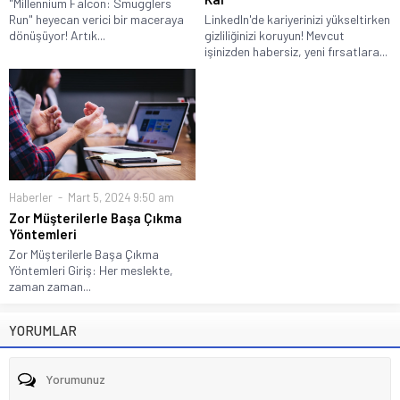
"Millennium Falcon: Smugglers
Run" heyecan verici bir maceraya
LinkedIn'de kariyerinizi yükseltirken
dönüşüyor! Artık...
gizliliğinizi koruyun! Mevcut
işinizden habersiz, yeni fırsatlara...
Haberler
Mart 5, 2024 9:50 am
Zor Müşterilerle Başa Çıkma
Yöntemleri
Zor Müşterilerle Başa Çıkma
Yöntemleri Giriş: Her meslekte,
zaman zaman...
YORUMLAR