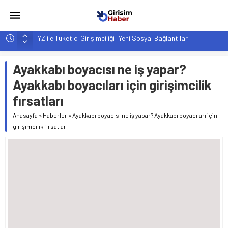
YZ ile Tüketici Girişimciliği: Yeni Sosyal Bağlantılar
Girişimciler İçin MYK Belgeli Personel İstihdamı Neden Artık
Bir Tercih Değil, Zorunluluk?
Ayakkabı boyacısı ne iş yapar?
Hindistan’da Mahsur Kalan F-35B: Jeopolitik Sonuçları
Ayakkabı boyacıları için girişimcilik
Yapay Zeka Destekli Asistanlar: Elon Musk’tan Romantik Bir
fırsatları
Hamle mi?
Anasayfa
»
Haberler
»
Ayakkabı boyacısı ne iş yapar? Ayakkabı boyacıları için
Girişimcilik ve Yaşam Tarzı: Şehir Değişiminin Nedenleri ve
girişimcilik fırsatları
Etkileri