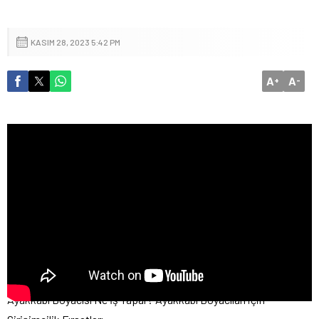
KASIM 28, 2023 5:42 PM
A
A
+
-
Ayakkabı Boyacısı Ne İş Yapar? Ayakkabı Boyacıları için