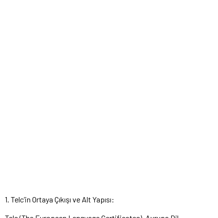
1. Telc’in Ortaya Çıkışı ve Alt Yapısı:
Telc (The European Language Certificates), Avrupa Dil