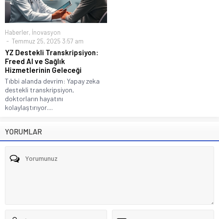
Haberler
,
İnovasyon
Temmuz 25, 2025 3:57 am
YZ Destekli Transkripsiyon:
Freed AI ve Sağlık
Hizmetlerinin Geleceği
Tıbbi alanda devrim: Yapay zeka
destekli transkripsiyon,
doktorların hayatını
kolaylaştırıyor....
YORUMLAR