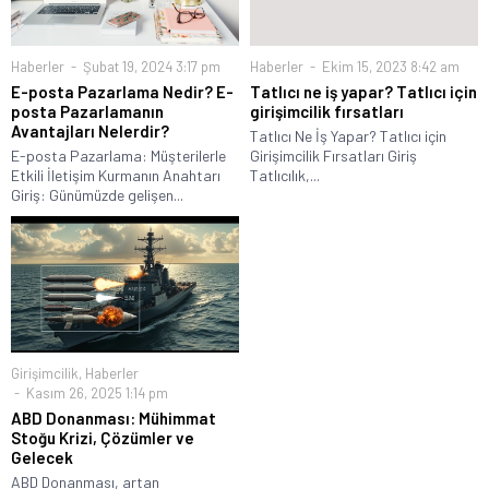
Haberler
Şubat 19, 2024 3:17 pm
Haberler
Ekim 15, 2023 8:42 am
E-posta Pazarlama Nedir? E-
Tatlıcı ne iş yapar? Tatlıcı için
posta Pazarlamanın
girişimcilik fırsatları
Avantajları Nelerdir?
Tatlıcı Ne İş Yapar? Tatlıcı için
E-posta Pazarlama: Müşterilerle
Girişimcilik Fırsatları Giriş
Etkili İletişim Kurmanın Anahtarı
Tatlıcılık,...
Giriş: Günümüzde gelişen...
Girişimcilik
,
Haberler
Kasım 26, 2025 1:14 pm
ABD Donanması: Mühimmat
Stoğu Krizi, Çözümler ve
Gelecek
ABD Donanması, artan