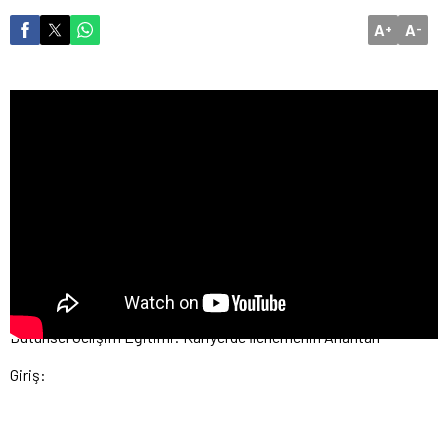
A
A
+
-
Bütünsel Gelişim Eğitimi: Kariyerde İlerlemenin Anahtarı
Giriş: