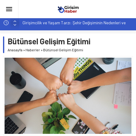
Girişimcilik ve Yaşam Tarzı: Şehir Değişiminin Nedenleri ve
Etkileri
YZ ile Tüketici Girişimciliği: Yeni Sosyal Bağlantılar
Bütünsel Gelişim Eğitimi
Girişimciler İçin MYK Belgeli Personel İstihdamı Neden Artık
Anasayfa
»
Haberler
»
Bütünsel Gelişim Eğitimi
Bir Tercih Değil, Zorunluluk?
Hindistan’da Mahsur Kalan F-35B: Jeopolitik Sonuçları
Yapay Zeka Destekli Asistanlar: Elon Musk’tan Romantik Bir
Hamle mi?