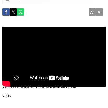
A
A
+
-
Cam Tavan Sendromu: İleriye Dönük Bir Analiz
Giriş: