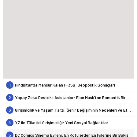
1
Hindistan’da Mahsur Kalan F-35B: Jeopolitik Sonuçları
2
Yapay Zeka Destekli Asistanlar: Elon Musk’tan Romantik Bir Hamle mi?
3
Girişimcilik ve Yaşam Tarzı: Şehir Değişiminin Nedenleri ve Etkileri
4
YZ ile Tüketici Girişimciliği: Yeni Sosyal Bağlantılar
5
DC Comics Sinema Evreni: En Kötülerden En İyilerine Bir Bakış