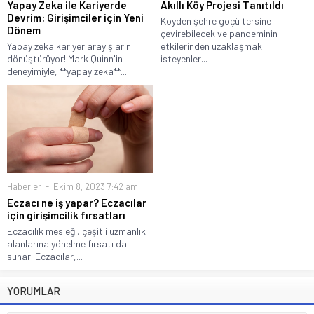
Yapay Zeka ile Kariyerde
Akıllı Köy Projesi Tanıtıldı
Devrim: Girişimciler için Yeni
Köyden şehre göçü tersine
Dönem
çevirebilecek ve pandeminin
Yapay zeka kariyer arayışlarını
etkilerinden uzaklaşmak
dönüştürüyor! Mark Quinn'in
isteyenler...
deneyimiyle, **yapay zeka**...
Haberler
Ekim 8, 2023 7:42 am
Eczacı ne iş yapar? Eczacılar
için girişimcilik fırsatları
Eczacılık mesleği, çeşitli uzmanlık
alanlarına yönelme fırsatı da
sunar. Eczacılar,...
YORUMLAR