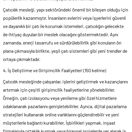
Çatıcılık mesleği, yapı sektöründeki önemli bir bileşen olduğu için
popülerlik kazanmıştır. İnsanların evlerini veya işyerlerini güvenli
ve dayanıklı bir çatı ile korumak istemeleri, çatıcılığın gelecekte
de ihtiyaç duyulan bir meslek olacağını göstermektedir. Aynı
zamanda, enerji tasarrufu ve sürdürülebilirlik gibi konuların ön
plana çıkmasıyla birlikte, yeşil çatı sistemleri gibi yeni trendler de
ortaya çıkmaktadır.
4. İş Geliştirme ve Girişimcilik Faaliyetleri (150 kelime)
Çatıcılık mesleğinde çalışanlar, işlerini geliştirmek ve kazançlarını
artırmak için çeşitli girişimcilik faaliyetlerine yönelebilirler.
Örneğin, çatı izolasyonu veya yenileme gibi özel hizmetlere
odaklanarak pazarlarını genişletebilirler. Ayrıca, dijital pazarlama
stratejileri kullanarak online varlıklarını güçlendirebilir ve yeni
müşterilerle bağlantı kurabilirler. İşbirlikleri yapmak, inşaat
firmalarıyla ortaklık kurmak veya bireysel projelerde yer alarak iş