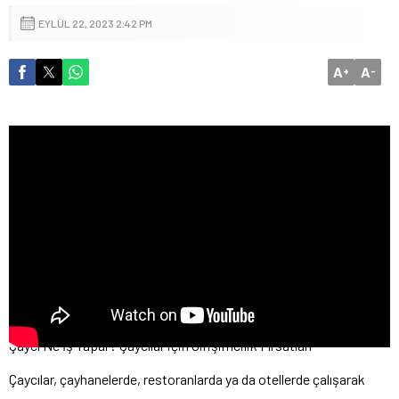
EYLÜL 22, 2023 2:42 PM
A
A
+
-
Çaycı Ne İş Yapar? Çaycılar için Girişimcilik Fırsatları
Çaycılar, çayhanelerde, restoranlarda ya da otellerde çalışarak