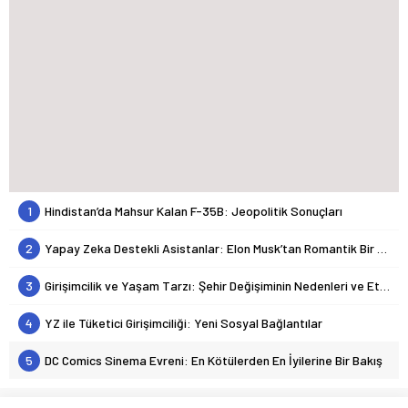
1
Hindistan’da Mahsur Kalan F-35B: Jeopolitik Sonuçları
2
Yapay Zeka Destekli Asistanlar: Elon Musk’tan Romantik Bir Hamle mi?
3
Girişimcilik ve Yaşam Tarzı: Şehir Değişiminin Nedenleri ve Etkileri
4
YZ ile Tüketici Girişimciliği: Yeni Sosyal Bağlantılar
5
DC Comics Sinema Evreni: En Kötülerden En İyilerine Bir Bakış