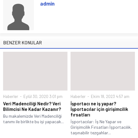
admin
BENZER KONULAR
Haberler
Eylül 30, 2020 3:01 pm
Haberler
Ekim 18, 2023 4:57 am
Veri Madenciliği Nedir? Veri
İşportacı ne iş yapar?
Bilimcisi Ne Kadar Kazanır?
İşportacılar için girişimcilik
fırsatları
Bu makalemizde Veri Madenciliği
tanımı ile birlikte bu işi yapacak...
İşportacılar: İş Ne Yapar ve
Girişimcilik Fırsatları İşportacılık,
taşınabilir tezgahlar...