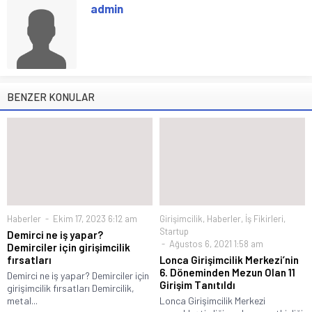
admin
BENZER KONULAR
Haberler
Ekim 17, 2023 6:12 am
Girişimcilik
,
Haberler
,
İş Fikirleri
,
Startup
Demirci ne iş yapar?
Ağustos 6, 2021 1:58 am
Demirciler için girişimcilik
fırsatları
Lonca Girişimcilik Merkezi’nin
6. Döneminden Mezun Olan 11
Demirci ne iş yapar? Demirciler için
Girişim Tanıtıldı
girişimcilik fırsatları Demircilik,
metal...
Lonca Girişimcilik Merkezi